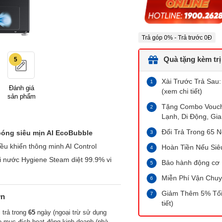
Trả góp 0% - Trả trước 0Đ
Quà tặng kèm trị
5
Xài Trước Trả Sau:
Đánh giá
(xem chi tiết)
sản phẩm
Tặng Combo Vouche
Lạnh, Di Động, Gia
Đổi Trả Trong 65 N
óng siêu mịn AI EcoBubble
ều khiển thông minh AI Control
Hoàn Tiền Nếu Siê
i nước Hygiene Steam diệt 99.9% vi
Bảo hành động cơ 
Miễn Phí Vận Chuy
Giảm Thêm 5% Tối 
ớn
tiết)
 trả trong
65
ngày (ngoại trừ sử dụng
o mục đích hoạt động kinh doanh (nhà