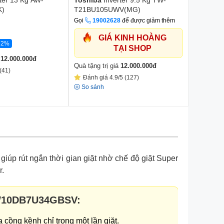
rter 13 Kg AW-
Toshiba
Inverter 9.5 Kg TW-
Toshiba
K)
T21BU105UWV(MG)
T21BU1
Giá khuyế
Gọi
19002628
để được giảm thêm
7.590.0
GIÁ KINH HOÀNG
32%
10.490.00
TẠI SHOP
á
12.000.000
đ
Quà tặng t
Quà tặng trị giá
12.000.000
đ
(41)
Đánh gi
Đánh giá 4.9/5 (127)
So sánh
So sánh
giúp rút ngắn thời gian giặt nhờ chế độ giặt Super
r.
 WW10DB7U34GBSV:
cồng kềnh chỉ trong một lần giặt.