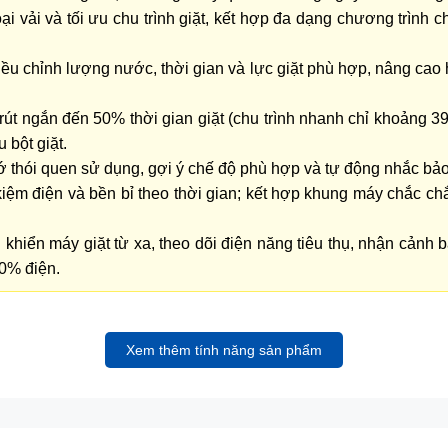
ại vải và tối ưu chu trình giặt, kết hợp đa dạng chương trình
iều chỉnh lượng nước, thời gian và lực giặt phù hợp, nâng cao 
 rút ngắn đến 50% thời gian giặt (chu trình nhanh chỉ khoảng 
 bột giặt.
ớ thói quen sử dụng, gợi ý chế độ phù hợp và tự động nhắc bảo
t kiệm điện và bền bỉ theo thời gian; kết hợp khung máy chắc c
khiển máy giặt từ xa, theo dõi điện năng tiêu thụ, nhận cảnh 
70% điện.
ble Inverter 10 kg WW10DB7U34GBSV mang lại 
Xem thêm tính năng sản phẩm
r 10 kg WW10DB7U34GBSV sở hữu thiết kế cửa trước hiện đạ
 Bespoke đặc trưng từ Samsung, máy dễ dàng lắp đặt âm tủ, tạ