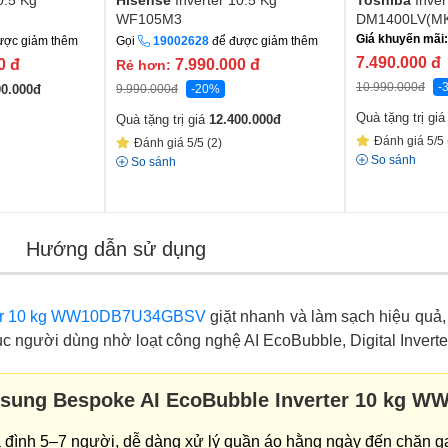
0.5 Kg
Hisense
Inverter 10.5 Kg
Toshiba
Inve
WF105M3
DM1400LV(M
Giá khuyến mãi:
ược giảm thêm
Gọi
19002628
để được giảm thêm
7.490.000
đ
00
đ
7.990.000
đ
Rẻ hơn:
10.990.000
đ
-
9.990.000
đ
-20%
00.000
đ
Quà tặng trị gi
Quà tặng trị giá
12.400.000
đ
Đánh giá 5/5 
Đánh giá 5/5 (2)
So sánh
So sánh
Hướng dẫn sử dụng
rter 10 kg WW10DB7U34GBSV
giặt nhanh và làm sạch hiệu quả, 
 người dùng nhờ loạt công nghệ AI EcoBubble, Digital Inverte
amsung Bespoke AI EcoBubble Inverter 10 kg
a đình 5–7 người, dễ dàng xử lý quần áo hằng ngày đến chăn ga 