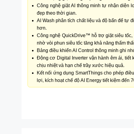
Công nghệ giặt AI thông minh tự nhận diện lo
đẹp theo thời gian.
AI Wash phân tích chất liệu và độ bẩn để tự đ
hơn.
Công nghệ QuickDrive™ hỗ trợ giặt siêu tốc,
nhờ vòi phun siêu tốc tăng khả năng thẩm thấu
Bảng điều khiển AI Control thông minh ghi nh
Động cơ Digital Inverter vận hành êm ái, tiế
chịu nhiệt và hạn chế trầy xước hiệu quả.
Kết nối ứng dụng SmartThings cho phép điều 
lợi, kích hoạt chế độ AI Energy tiết kiệm đến 
Máy Giặt Samsung Bespoke AI EcoBub
Thiết kế Bespoke hiện đại, sang trọng
Máy Giặt Samsung
Bespoke AI EcoBubble Inverte
với mọi không gian nội thất. Với thiết kế phẳng