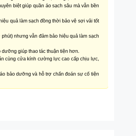
 chuyên biệt giúp quần áo sạch sâu mà vẫn bền
hiệu quả làm sạch đồng thời bảo vệ sợi vải tốt
39 phút) nhưng vẫn đảm bảo hiệu quả làm sạch
 dưỡng giúp thao tác thuận tiện hơn.
hắn cùng cửa kính cường lực cao cấp chịu lực,
báo bảo dưỡng và hỗ trợ chẩn đoán sự cố tiện
trải nghiệm giặt giũ tối ưu
i với tông màu đen sang trọng, dễ dàng hòa hợp
o sự liền mạch với nội thất và góp phần nâng tầm