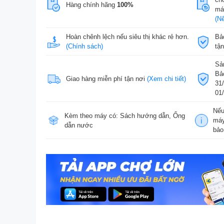
Hàng chính hãng
100%
máy
(Nế
Hoàn chênh lệch nếu siêu thị khác rẻ hơn.
Bả
(Chính sách)
tậ
Sả
Bả
Giao hàng miễn phí tận nơi
(Xem chi tiết)
31
01
Nếu
Kèm theo máy có: Sách hướng dẫn, Ống
máy
dẫn nước
bảo