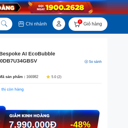
0
Giỏ hàng
Chi nhánh
Bespoke AI EcoBubble
W10DB7U34GBSV
So sánh
Mã sản phẩm :
166982
5.0 (2)
 thị còn hàng
7.990.000
Đ
-48%