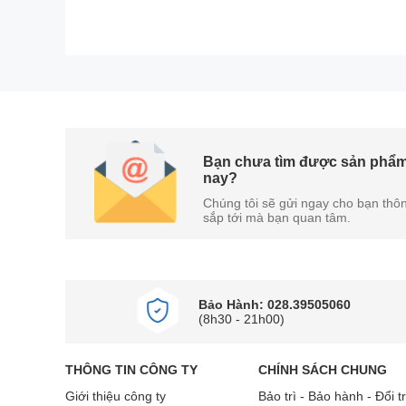
Bạn chưa tìm được sản phẩm
nay?
Chúng tôi sẽ gửi ngay cho bạn thôn
sắp tới mà bạn quan tâm.
Máy giặt
được trang bị bảng điều khiển song ngữ A
lựa chọn chức năng dễ dàng.
Cửa máy làm từ kính chịu lực 2 lớp, có khả năng c
Bảo Hành: 028.39505060
mòn hiệu quả và tuổi thọ lâu dài trong quá trình s
(8h30 - 21h00)
Bảng điều khiển thông minh AI Control có khả năng
cần mất thời gian tùy chỉnh mỗi lần sử dụng.
THÔNG TIN CÔNG TY
CHÍNH SÁCH CHUNG
Giới thiệu công ty
Bảo trì - Bảo hành - Đổi t