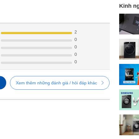
Kinh n
2
0
0
0
0
Xem thêm những đánh giá / hỏi đáp khác