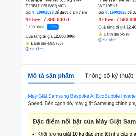
Toshiba
Inverter 9.5 Kg TW-
Hisense
Inverter 1
T23BU105UWV(MG)
WF105N1
Gọi
19002628
để được giảm thêm
Gọi
19002628
để đ
7.390.000
đ
7.590.0
Rẻ hơn:
Rẻ hơn:
9.190.000
đ
-20%
Quà tặng trị giá
12.4
Đánh giá 5/5 (9)
Quà tặng trị giá
12.000.000
đ
So sánh
Đánh giá 4.9/5 (68)
So sánh
Mô tả sản phẩm
Thông số kỹ thuật
Máy Giặt Samsung Bespoke AI EcoBubble Inve
Speed. Bên cạnh đó, máy giặt Samsung chinh phục
Đặc điểm nổi bật của Máy Giặt S
Khối lượng giặt 10 kg đáp ứng tốt nhu cầu gi