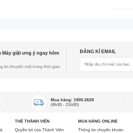
ĐĂNG KÍ EMAIL
 Máy giặt ưng ý ngay hôm
Thiết kế Bespoke hiện đại, sang trọng
g tin khuyến mãi trong thời gian
nh – Việt, kết hợp nút xoay và cảm ứng cùng màn hình hiển th
hịu lực, chịu nhiệt tốt và dễ vệ sinh. Lồng giặt sử dụng chất
Mua hàng: 1900.2628
ử dụng.
(8h30 - 21h00)
 tự động ghi nhớ, phân tích, đề xuất chế độ giặt và cài đặt y
THẺ THÀNH VIÊN
MUA HÀNG ONLINE
rả
Quyền lợi của Thành Viên
Thông tin chuyển khoản