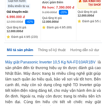
Giặt hơi nước
GIÁ KINH HOÀN
được giảm thêm
TẠI SHOP
Điều khiển từ xa
Rẻ hơn:
7.390.000
đ
Giá khuyến mãi:
Quà tặng trị giá
-20%
9.190.000
đ
12.000.000
đ
6.990.000
đ
Quà tặng trị giá
Đánh giá 5/5 (41)
-42%
12.000.000
đ
12.090.000
đ
Quà tặng trị giá
Đánh giá 4.9/5 (69)
12.000.000
đ
Đánh giá 4.9/5 (220)
Mô tả sản phẩm
Thông số kỹ thuật
Hướng dẫn sử dụng
Máy giặt Panasonic Inverter 10,5 Kg NA-FD10AR1BV
là
sản phẩm đến từ thương hiệu uy tín được đánh giá cao
Nhật Bản. Máy được trang bị nhiều công nghệ giặt giúp
làm sạch quần áo hiệu quả, bảo vệ sợi vải tốt hơn. Bên
cạnh đó, máy còn sử dụng công nghệ TD Inverter giúp
tiết kiệm điện năng đáng kể, cho máy vận hành êm ái và
ổn định. Ngoài ra, máy còn được trang bị nhiều tiện ích
hiện đại. Cùng tìm hiểu chi tiết về chiếc máy giặt