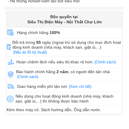
Hệ thống ActiveFoam tạo bọt siêu mịn
Độc quyền tại
Siêu Thị Điện Máy - Nội Thất Chợ Lớn
Hàng chính hãng
100%
Đổi trả trong
65
ngày (ngoại trừ sử dụng cho mục đích hoạt
động kinh doanh (nhà máy, khách sạn, giặt ủi,...)
(Nếu do lỗi kỹ thuật)
Hoàn chênh lệch nếu siêu thị khác rẻ hơn.
(Chính sách)
Bảo hành chính hãng
2 năm
, có người đến tận nhà
(Chính sách)
Giao hàng miễn phí tận nơi
(Xem chi tiết)
Nếu dùng cho hoạt động kinh doanh (nhà máy, khách
sạn, giặt ủi,...) thì không được bảo hành
Kèm theo máy có: Sách hướng dẫn, Ống dẫn nước