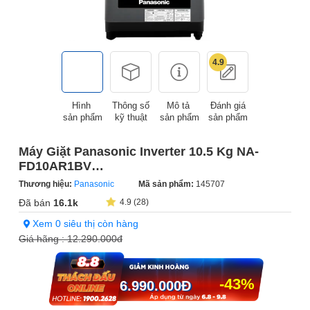
4.9
Hình
Thông số
Mô tả
Đánh giá
sản phẩm
kỹ thuật
sản phẩm
sản phẩm
Máy Giặt Panasonic Inverter 10.5 Kg NA-
FD10AR1BV
(Sản phẩm trưng bày)
Thương hiệu:
Panasonic
Mã sản phẩm:
145707
Đã bán
16.1k
4.9 (28)
Xem 0 siêu thị còn hàng
Giá hãng :
12.290.000đ
-43%
6.990.000
Đ