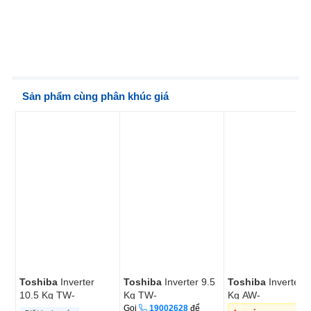
Sản phẩm cùng phân khúc giá
Toshiba
Inverter
Toshiba
Inverter 9.5
Toshiba
Inverter 
10.5 Kg TW-
Kg TW-
Kg AW-
BL115A2V(SS)
T23BU105UWV(MG)
DM1400LV(MK)
Gọi
19002628
để