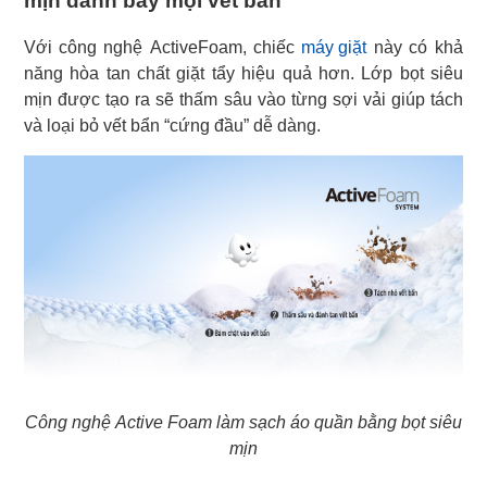
mịn đánh bay mọi vết bẩn
Với công nghệ ActiveFoam, chiếc
máy giặt
này có khả
năng hòa tan chất giặt tẩy hiệu quả hơn. Lớp bọt siêu
mịn được tạo ra sẽ thấm sâu vào từng sợi vải giúp tách
và loại bỏ vết bẩn “cứng đầu” dễ dàng.
Công nghệ Active Foam làm sạch áo quần bằng bọt siêu
mịn