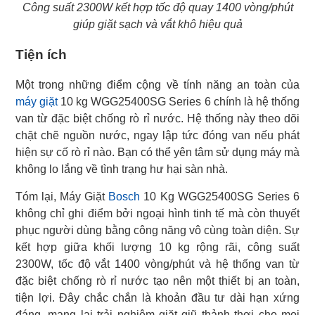
Công suất 2300W kết hợp tốc độ quay 1400 vòng/phút
giúp giặt sạch và vắt khô hiệu quả
Tiện ích
máy giặt
10 kg WGG25400SG Series 6 chính là hệ thống
van từ đặc biệt chống rò rỉ nước. Hệ thống này theo dõi
chặt chẽ nguồn nước, ngay lập tức đóng van nếu phát
hiện sự cố rò rỉ nào. Bạn có thể yên tâm sử dụng máy mà
không lo lắng về tình trạng hư hại sàn nhà.
Tóm lại, Máy Giặt
Bosch
10 Kg WGG25400SG Series 6
không chỉ ghi điểm bởi ngoại hình tinh tế mà còn thuyết
phục người dùng bằng công năng vô cùng toàn diện. Sự
kết hợp giữa khối lượng 10 kg rộng rãi, công suất
2300W, tốc độ vắt 1400 vòng/phút và hệ thống van từ
đặc biệt chống rò rỉ nước tạo nên một thiết bị an toàn,
tiện lợi. Đây chắc chắn là khoản đầu tư dài hạn xứng
đáng, mang lại trải nghiệm giặt giũ thảnh thơi cho mọi