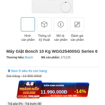
Hình
Thông số
Mô tả
Đánh giá
sản phẩm
kỹ thuật
sản phẩm
sản phẩm
Máy Giặt Bosch 10 Kg WGG25400SG Series 6
Thương hiệu:
Bosch
Mã sản phẩm:
171125
Xem 0 siêu thị còn hàng
Giá hãng :
13.900.000đ
-14%
11.990.000
Đ
Trả góp 0% - Trả trước 0Đ