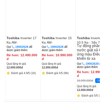
Toshiba
Inverter 17
Toshiba
Inverter 15
Toshiba
Inverter G
Kg AW-
Kg AW-
10.5 Kg - Sấy 7 Kg
Tự động phân b
T08DUH1800MV(MG)
T08DU1600LV(MK)
TWD-
Gọi
19002628
để
Gọi
19002628
để
nước giặt xả
Cả
được giảm thêm
được giảm thêm
T25BZU115MWV(
ứng màu
Điều
Rẻ hơn:
12.490.000
Rẻ hơn:
10.990.000
khiển từ xa
đ
đ
Quà tặng trị giá
Quà tặng trị giá
Gọi
19002628
để
được giảm thêm
12.000.000
đ
12.000.000
đ
Rẻ hơn:
12.990.0
Đánh giá 4.9/5 (16)
Đánh giá 5/5 (96)
đ
-24%
16.990.000
đ
Quà tặng trị giá
12.000.000
đ
Đánh giá 5/5 (34)