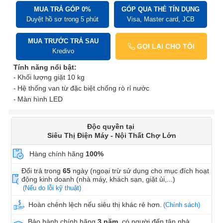
MUA TRẢ GÓP 0%
GÓP QUA THẺ TÍN DỤNG
Duyệt hồ sơ trong 5 phút
Visa, Master card, JCB
MUA TRƯỚC TRẢ SAU
GỌI LẠI CHO TÔI
Kredivo
Tính năng nổi bật:
Khối lượng giặt 10 kg
Hệ thống van từ đặc biệt chống rò rỉ nước
Màn hình LED
Độc quyền tại
Siêu Thị Điện Máy - Nội Thất Chợ Lớn
Hàng chính hãng
100%
Đổi trả trong
65
ngày (ngoại trừ sử dụng cho mục đích hoạt
động kinh doanh (nhà máy, khách sạn, giặt ủi,...)
(Nếu do lỗi kỹ thuật)
Hoàn chênh lệch nếu siêu thị khác rẻ hơn.
(Chính sách)
Bảo hành chính hãng
3 năm
, có người đến tận nhà