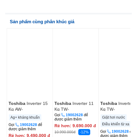
Sản phẩm cùng phân khúc giá
Toshiba
Inverter 15
Toshiba
Inverter 11
Toshiba
Inverter 
Kg AW-
Kg TW-
Kg TW-
T06D1600LV(MK)
T33B120UWV(MK)
T21B120UWV(MG
Gọi
19002628
để
Ag+ kháng khuẩn
Giặt hơi nước
được giảm thêm
Điều khiển từ xa
Gọi
19002628
để
Rẻ hơn:
9.690.000
đ
được giảm thêm
Gọi
19002628
để
-12%
10.990.000
đ
Rẻ hơn:
9.490.000
đ
được giảm thêm