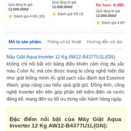
Quà tặng trị giá
Quà tặng trị giá
Rẻ hơn:
9.490.00
12.000.000
đ
12.000.000
đ
Quà tặng trị giá
Đánh giá 5/5 (3)
12.000.000
đ
Đánh giá 4.9/5 (18)
Đánh giá 4.9/5 (18
Mô tả sản phẩm
Thông số kỹ thuật
Hướng dẫn sử dụng
Máy Giặt Aqua Inverter 12 Kg AW12-B4377U1L(GN)
không chỉ nổi bật với bảng điều khiển cảm ứng đa sắc
màu Color AI, mà còn được trang bị công nghệ hiện đại
như giặt thông minh AI, giặt sạch sâu đánh bọt Essence
Wash, giúp nâng cao hiệu quả giặt giũ. Đồng thời, công
nghệ Inverter tiên tiến góp phần tiết kiệm điện và nước
đáng kể, mang đến sự tối ưu trong vận hành hàng ngày.
Đặc điểm nổi bật của Máy Giặt Aqua
Inverter 12 Kg AW12-B4377U1L(GN):