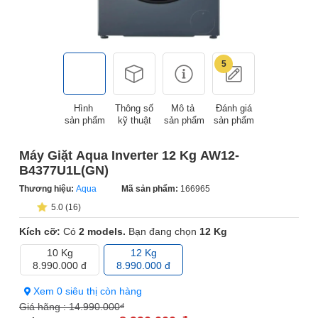
5
Hình
Thông số
Mô tả
Đánh giá
sản phẩm
kỹ thuật
sản phẩm
sản phẩm
Máy Giặt Aqua Inverter 12 Kg AW12-
B4377U1L(GN)
Thương hiệu:
Aqua
Mã sản phẩm:
166965
5.0 (16)
Kích cỡ:
Có
2 models.
Bạn đang chọn
12 Kg
10 Kg
12 Kg
8.990.000 đ
8.990.000 đ
Xem 0 siêu thị còn hàng
Giá hãng :
14.990.000
đ