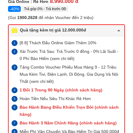
8.990.000 đ
Giá Online : Rẻ Hơn
-40%
Trả góp 0% - Trả trước 0Đ
(Gọi
1900.2628
để nhận Voucher đến 2 triệu)
Quà tặng kèm trị giá 12.000.000đ
[8.8] Thách Đấu Online Giảm Thêm 10%
Xài Trước Trả Sau: Trả Trước 0 đồng - 0% Lãi Suất -
0 Phí Bảo Hiểm (xem chi tiết)
Tặng Combo Voucher Phiếu Mua Hàng 9 - 12 Triệu
Mua Kèm Tivi, Điện Lạnh, Di Động, Gia Dụng Và Nội
Thất (xem chi tiết)
1 Đổi 1 Trong 90 Ngày
(chính sách hãng)
Hoàn Tiền Nếu Siêu Thị Khác Rẻ Hơn
Bảo Hành Bảng Điều Khiển Trọn Đời (chính sách
hãng)
Bảo Hành 3 Năm Chính Hãng (chính sách hãng)
Miễn Phí Vận Chuyển Và Bảo Hiểm Trị Giá 500.000đ