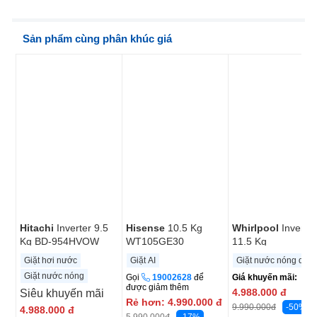
Sản phẩm cùng phân khúc giá
Hitachi
Inverter 9.5
Hisense
10.5 Kg
Whirlpool
Inverter
Kg BD-954HVOW
WT105GE30
11.5 Kg
VWIID11502FG
Giặt hơi nước
Giặt AI
Giặt nước nóng diệt
Giặt nước nóng
Gọi
19002628
để
Giá khuyến mãi:
được giảm thêm
4.988.000
đ
Siêu khuyến mãi
Rẻ hơn:
4.990.000
đ
-50%
9.990.000
đ
4.988.000
đ