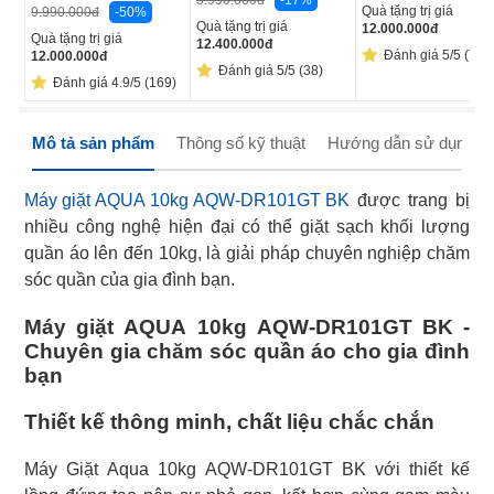
-17%
5.990.000
đ
Quà tặng trị giá
-50%
9.990.000
đ
Quà tặng trị giá
12.000.000
đ
Quà tặng trị giá
12.400.000
đ
Đánh giá 5/5 (7)
12.000.000
đ
Đánh giá 5/5 (38)
Đánh giá 4.9/5 (169)
Mô tả sản phẩm
Thông số kỹ thuật
Hướng dẫn sử dụng
Máy giặt AQUA 10kg AQW-DR101GT BK
được trang bị
nhiều công nghệ hiện đại có thể giặt sạch khối lượng
quần áo lên đến 10kg, là giải pháp chuyên nghiệp chăm
sóc quần của gia đình bạn.
Máy giặt AQUA 10kg AQW-DR101GT BK -
Chuyên gia chăm sóc quần áo cho gia đình
bạn
Thiết kế thông minh, chất liệu chắc chắn
Máy Giặt Aqua 10kg AQW-DR101GT BK với thiết kế