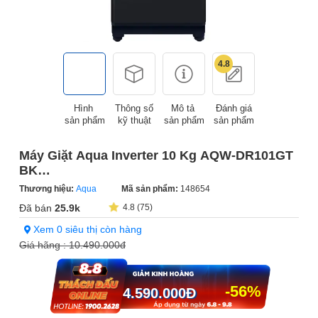
4.8
Hình
Thông số
Mô tả
Đánh giá
sản phẩm
kỹ thuật
sản phẩm
sản phẩm
Máy Giặt Aqua Inverter 10 Kg AQW-DR101GT
BK
(Sản phẩm trưng bày)
Thương hiệu:
Aqua
Mã sản phẩm:
148654
Đã bán
25.9k
4.8 (75)
Xem 0 siêu thị còn hàng
Giá hãng :
10.490.000đ
-56%
4.590.000
Đ