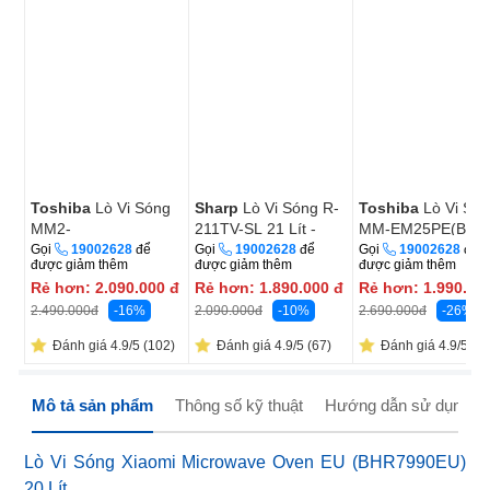
Toshiba
Lò Vi Sóng
Sharp
Lò Vi Sóng R-
Toshiba
Lò Vi Só
MM2-
211TV-SL 21 Lít -
MM-EM25PE(BM)
MM20PE(BM)VN 20
Thái Lan
Gọi
19002628
để
Gọi
19002628
để
Gọi
19002628
để
được giảm thêm
được giảm thêm
được giảm thêm
Lít - Thái Lan
Rẻ hơn:
2.090.000
đ
Rẻ hơn:
1.890.000
đ
Rẻ hơn:
1.990.00
-16%
-10%
-26%
2.490.000
đ
2.090.000
đ
2.690.000
đ
Đánh giá 4.9/5 (102)
Đánh giá 4.9/5 (67)
Đánh giá 4.9/5 (36
Mô tả sản phẩm
Thông số kỹ thuật
Hướng dẫn sử dụng
Lò Vi Sóng Xiaomi Microwave Oven EU (BHR7990EU)
20 Lít