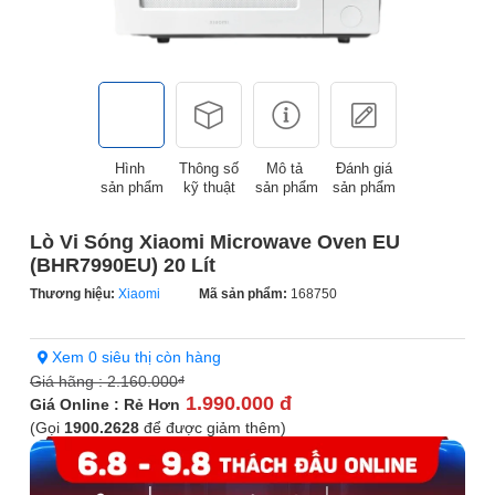
Hình
Thông số
Mô tả
Đánh giá
sản phẩm
kỹ thuật
sản phẩm
sản phẩm
Lò Vi Sóng Xiaomi Microwave Oven EU
(BHR7990EU) 20 Lít
Thương hiệu:
Xiaomi
Mã sản phẩm:
168750
Xem 0 siêu thị còn hàng
Giá hãng :
2.160.000
đ
1.990.000 đ
Giá Online : Rẻ Hơn
(Gọi
1900.2628
để được giảm thêm)