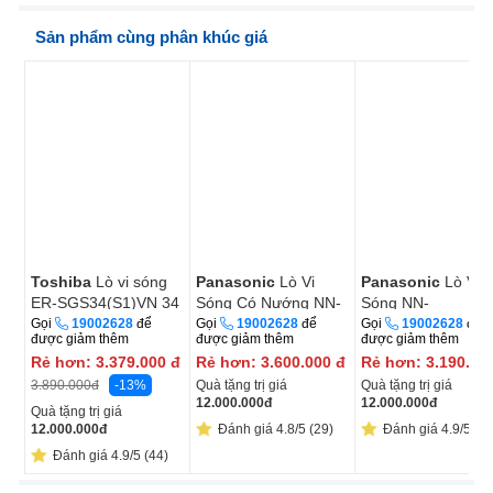
Sản phẩm cùng phân khúc giá
Toshiba
Lò vi sóng
Panasonic
Lò Vi
Panasonic
Lò Vi
ER-SGS34(S1)VN 34
Sóng Có Nướng NN-
Sóng NN-
lít
GT35NBYUE 24 Lít
SM33NBYUE
Gọi
19002628
để
Gọi
19002628
để
Gọi
19002628
để
được giảm thêm
được giảm thêm
được giảm thêm
Rẻ hơn:
3.379.000
đ
Rẻ hơn:
3.600.000
đ
Rẻ hơn:
3.190.00
-13%
Quà tặng trị giá
Quà tặng trị giá
3.890.000
đ
12.000.000
đ
12.000.000
đ
Quà tặng trị giá
12.000.000
đ
Đánh giá 4.8/5 (29)
Đánh giá 4.9/5 (37
Đánh giá 4.9/5 (44)