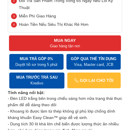
Đổi Trả Sản Phẩm Trong Vòng 65 Ngày Nếu Lỗi Kỹ
Thuật
Miễn Phí Giao Hàng
Hoàn Tiền Nếu Siêu Thị Khác Rẻ Hơn
MUA NGAY
Giao hàng tận nơi
MUA TRẢ GÓP 0%
GÓP QUA THẺ TÍN DỤNG
Duyệt hồ sơ trong 5 phút
Visa, Master card, JCB
MUA TRƯỚC TRẢ SAU
GỌI LẠI CHO TÔI
Kredivo
Tính năng nổi bật:
Đèn LED trắng bên trong chiếu sáng hơn nữa trạng thái thực
phẩm để dễ dàng theo dõi
Khoang lò được làm từ thép không gỉ phủ lớp chống dính
kháng khuẩn Easy Clean™ giúp dễ vệ sinh.
Dung tích 30 lít khá lớn chế biến được lượng thức ăn nhiều