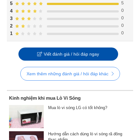
5
5
0
4
0
3
0
2
0
1
Viết đánh giá / hỏi đáp ngay
Xem thêm những đánh giá / hỏi đáp khác
Kinh nghiệm khi mua Lò Vi Sóng
Mua lò vi sóng LG có tốt không?
Hướng dẫn cách dùng lò vi sóng rã đông
thực phẩm