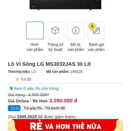
5
Hình
Thông số
Mô tả
Đánh giá
sản phẩm
kỹ thuật
sản phẩm
sản phẩm
Lò Vi Sóng LG MS3032JAS 30 Lít
Thương hiệu:
LG
Mã sản phẩm:
169128
5.0 (5)
Xem 0 siêu thị còn hàng
Giá hãng :
4.900.000
đ
3.390.000 đ
Giá Online : Rẻ Hơn
-31%
Trả góp 0% - Trả trước 0Đ
(Gọi
1900.2628
để được giảm thêm)