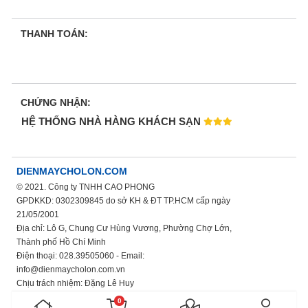
THANH TOÁN:
CHỨNG NHẬN:
HỆ THỐNG NHÀ HÀNG KHÁCH SẠN
DIENMAYCHOLON.COM
© 2021. Công ty TNHH CAO PHONG
GPDKKD: 0302309845 do sở KH & ĐT TP.HCM cấp ngày
21/05/2001
Địa chỉ: Lô G, Chung Cư Hùng Vương, Phường Chợ Lớn,
Thành phố Hồ Chí Minh
Điện thoại: 028.39505060 - Email:
info@dienmaycholon.com.vn
Chịu trách nhiệm: Đặng Lê Huy
Xem thêm chính sách bảo mật thông tin
0