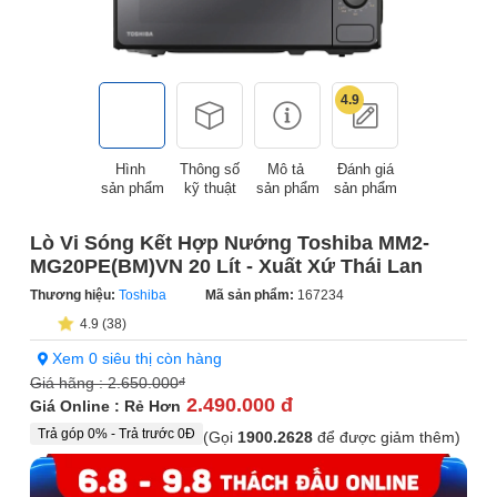
4.9
Hình
Thông số
Mô tả
Đánh giá
sản phẩm
kỹ thuật
sản phẩm
sản phẩm
Lò Vi Sóng Kết Hợp Nướng Toshiba MM2-
MG20PE(BM)VN 20 Lít - Xuất Xứ Thái Lan
Thương hiệu:
Toshiba
Mã sản phẩm:
167234
4.9 (38)
Xem 0 siêu thị còn hàng
Giá hãng :
2.650.000
đ
2.490.000 đ
Giá Online : Rẻ Hơn
Trả góp 0% - Trả trước 0Đ
(Gọi
1900.2628
để được giảm thêm)