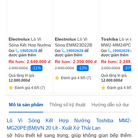
Electrolux
Lò Vi
Electrolux
Lò Vi
Toshiba
Lò vi són
Sóng Kết Hợp Nướng
Sóng EMM23D22B
MW2-MM24PC(BK
EMG23D22B 23L
23L
24 lít
Gọi
19002628
để
Gọi
19002628
để
Gọi
19002628
để
được giảm thêm
được giảm thêm
được giảm thêm
Rẻ hơn:
2.649.000
đ
Rẻ hơn:
2.350.000
đ
Rẻ hơn:
2.249.00
-11%
-13%
-27%
2.990.000
đ
2.690.000
đ
3.090.000
đ
Quà tặng trị giá
Quà tặng trị giá
Đánh giá 4.9/5 (7)
12.000.000
đ
12.000.000
đ
Đánh giá 4.6/5 (7)
Đánh giá 4.9/5 (1
Mô tả sản phẩm
Thông số kỹ thuật
Hướng dẫn sử dụng
Lò Vi Sóng Kết Hợp Nướng Toshiba MM2-
MG20PE(BM)VN 20 Lít - Xuất Xứ Thái Lan
sở hữu thiết kế sang trọng, giúp không gian bếp thêm