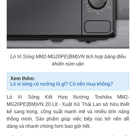
Lò Vi Sóng MM2-MG20PE(BM)VN tích hợp bảng điều
khiển núm vặn
Xem thêm:
Lò vi sóng có nướng là gì? Có nên mua không?
Lò Vi Sóng Kết Hợp Nướng Toshiba MM2-
MG20PE(BM)VN 20 Lít - Xuất Xứ Thái Lan sở hữu thiết
kế sang trọng, công suất mạnh mẽ và nhiều tính năng
thông minh. Sản phẩm giúp việc bếp núc trở nên dễ
dàng và nhanh chóng hơn bao giờ hết.