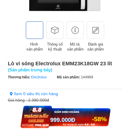
Hình
Thông số
Mô tả
Đánh giá
sản phẩm
kỹ thuật
sản phẩm
sản phẩm
Lò vi sóng Electrolux EMM23K18GW 23 lít
(Sản phẩm trưng bày)
Thương hiệu:
Electrolux
Mã sản phẩm:
144969
Xem 0 siêu thị còn hàng
Giá hãng :
2.390.000đ
-58%
999.000
Đ