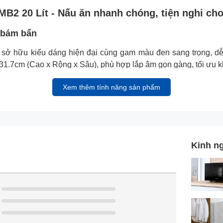
2 20 Lít - Nấu ăn nhanh chóng, tiện nghi cho
ế bám bẩn
 hữu kiểu dáng hiện đại cùng gam màu đen sang trọng, dễ d
 31.7cm (Cao x Rộng x Sâu), phù hợp lắp âm gọn gàng, tối ưu 
Xem thêm tính năng sản phẩm
Kinh n