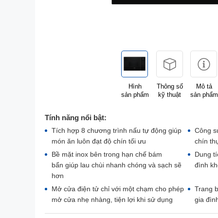
Hình
Thông số
Mô tả
sản phẩm
kỹ thuật
sản phẩm
Tính năng nổi bật:
Tích hợp 8 chương trình nấu tự động giúp
Công su
món ăn luôn đạt độ chín tối ưu
chín t
Bề mặt inox bên trong hạn chế bám
Dung tí
bẩn giúp lau chùi nhanh chóng và sạch sẽ
đình k
hơn
Mở cửa điện tử chỉ với một chạm cho phép
Trang b
mở cửa nhẹ nhàng, tiện lợi khi sử dụng
gia đìn