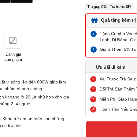
Trả góp 0% - Trả trước 0Đ
Quà tặng kèm trị
Tặng Combo Vouche
Lạnh, Di Động, Gia
Giảm Thêm 5% Tối
Đánh giá
sản phẩm
Ưu đãi đi kèm
Xài Trước Trả Sau:
ất vi sóng lên đến 800W giúp làm
hực phẩm nhanh chóng
Đổi Trả Sản Phẩm 
ch khoang lò 20 Lít phù hợp cho gia
Miễn Phí Giao Hàn
hoảng 2–4 người
Hoàn Tiền Nếu Siê
ị Khóa trẻ em an toàn cho những
h có trẻ nhỏ