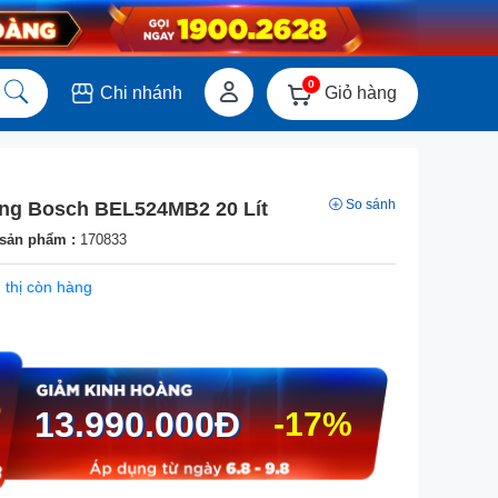
0
Giỏ hàng
Chi nhánh
So sánh
ng Bosch BEL524MB2 20 Lít
sản phẩm :
170833
 thị còn hàng
13.990.000
Đ
-17%