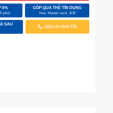
P 0%
GÓP QUA THẺ TÍN DỤNG
 5 phút
Visa, Master card, JCB
Ả SAU
GỌI LẠI CHO TÔI