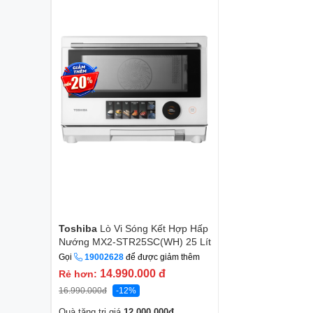
Toshiba
Lò Vi Sóng Kết Hợp Hấp
Nướng MX2-STR25SC(WH) 25 Lít
Gọi
19002628
để được giảm thêm
14.990.000
đ
Rẻ hơn:
16.990.000
đ
-12%
Quà tặng trị giá
12.000.000
đ