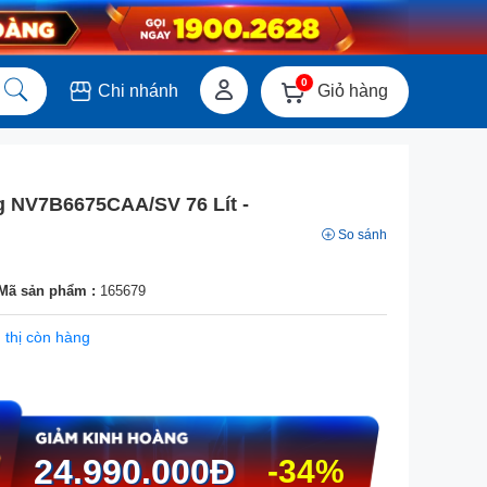
0
Giỏ hàng
Chi nhánh
 NV7B6675CAA/SV 76 Lít -
So sánh
Mã sản phẩm :
165679
 thị còn hàng
24.990.000
Đ
-34%