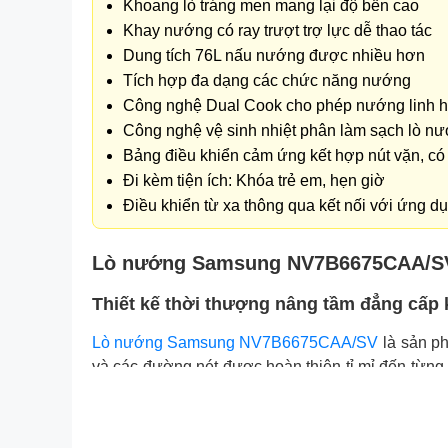
Khoang lò tráng men mang lại độ bền cao
Khay nướng có ray trượt trợ lực dễ thao tác
Dung tích 76L nấu nướng được nhiều hơn
Tích hợp đa dạng các chức năng nướng
Công nghệ Dual Cook cho phép nướng linh h
Công nghệ vệ sinh nhiệt phân làm sạch lò nư
Bảng điều khiển cảm ứng kết hợp nút vặn, có 
Đi kèm tiện ích: Khóa trẻ em, hẹn giờ
Điều khiển từ xa thông qua kết nối với ứng 
Lò nướng Samsung NV7B6675CAA/SV -
Thiết kế thời thượng nâng tầm đẳng cấp
Lò nướng Samsung NV7B6675CAA/SV
là sản p
và các đường nét được hoàn thiện tỉ mỉ đến từng 
và nâng tầm đẳng cấp cho căn bếp của bạn.