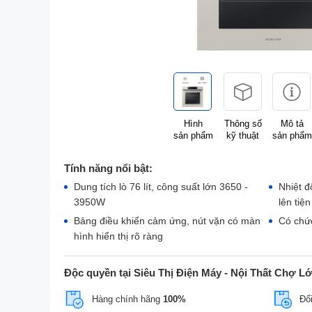
Hình
Thông số
Mô tả
sản phẩm
kỹ thuật
sản phẩm
Tính năng nổi bật:
Dung tích lò 76 lít, công suất lớn 3650 -
Nhiệt đ
3950W
lên tiện 
Bảng điều khiển cảm ứng, nút vặn có màn
Có chức
hình hiển thị rõ ràng
Độc quyền tại Siêu Thị Điện Máy - Nội Thất Chợ L
Hàng chính hãng
100%
Đổi