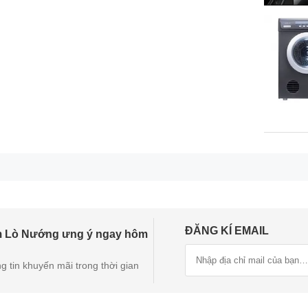
Lò nướng Samsung NV7B6675CAA/SV - Malaysia
Hộc tủ 56 x 59 x 55cm - Khoang lò 56 x 57.9 x 54.9cm (Ngang 
 gian.
ĐĂNG KÍ EMAIL
m Lò Nướng ưng ý ngay hôm
g tin khuyến mãi trong thời gian