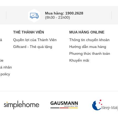
Mua hàng: 1900.2628
(8h30 - 21h00)
THẺ THÀNH VIÊN
MUA HÀNG ONLINE
rả
Quyền lợi của Thành Viên
Thông tin chuyển khoản
Giftcard - Thẻ quà tặng
Hướng dẫn mua hàng
Phương thức thanh toán
ie
Khuyến mãi
cá nhân
policy
Lò nướng âm tủ tiết kiệm không gian
phẩm