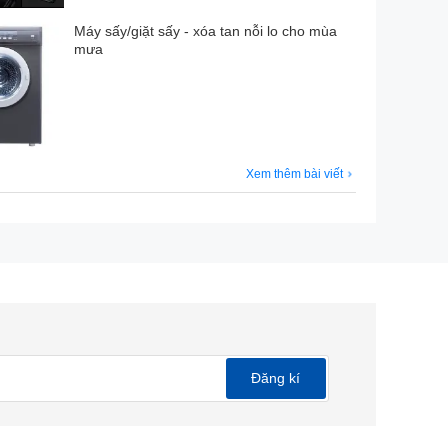
Máy sấy/giặt sấy - xóa tan nỗi lo cho mùa
mưa
x Cao x Sâu), trọng lượng 46.8kg. Sản phẩm lắp âm
Xem thêm bài viết
Đăng kí