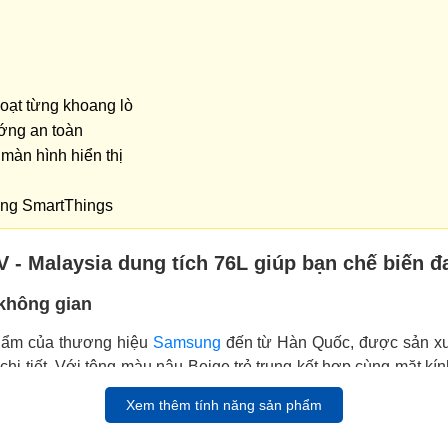
oạt từng khoang lò
ớng an toàn
màn hình hiển thị
dụng SmartThings
 Malaysia dung tích 76L giúp bạn chế biến đ
 không gian
hẩm của thương hiệu
Samsung
đến từ Hàn Quốc, được sản xuấ
chi tiết. Với tông màu nâu Beige trẻ trung kết hợp cùng mặt k
Xem thêm tính năng sản phẩm