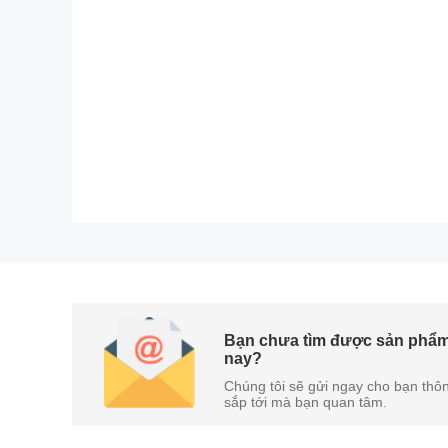
Kích thước của lò nướng là 59.5 x 59.6 x 57cm - 
trong tủ bếp rất gọn gàng và tối ưu diện tích không
Bạn chưa tìm được sản phẩ
nay?
Chúng tôi sẽ gửi ngay cho bạn thôn
sắp tới mà bạn quan tâm.