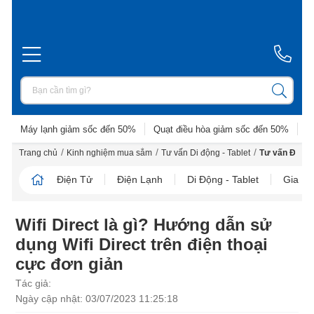
Máy lạnh giảm sốc đến 50%
Quạt điều hòa giảm sốc đến 50%
D
/
/
/
Trang chủ
Kinh nghiệm mua sắm
Tư vấn Di động - Tablet
Tư vấn Điện t
Điện Tử
Điện Lạnh
Di Động - Tablet
Gia D
Wifi Direct là gì? Hướng dẫn sử
dụng Wifi Direct trên điện thoại
cực đơn giản
Tác giả:
Ngày cập nhật: 03/07/2023 11:25:18