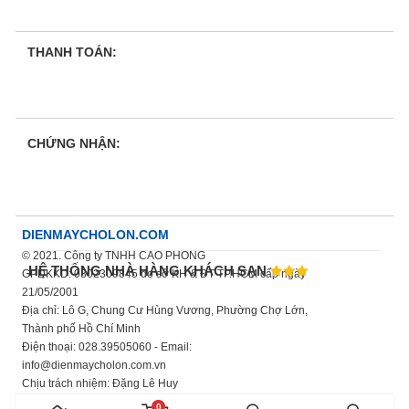
THANH TOÁN:
CHỨNG NHẬN:
DIENMAYCHOLON.COM
© 2021. Công ty TNHH CAO PHONG
HỆ THỐNG NHÀ HÀNG KHÁCH SẠN
GPDKKD: 0302309845 do sở KH & ĐT TP.HCM cấp ngày
21/05/2001
Địa chỉ: Lô G, Chung Cư Hùng Vương, Phường Chợ Lớn,
Thành phố Hồ Chí Minh
Điện thoại: 028.39505060 - Email:
info@dienmaycholon.com.vn
Chịu trách nhiệm: Đặng Lê Huy
Xem thêm chính sách bảo mật thông tin
0