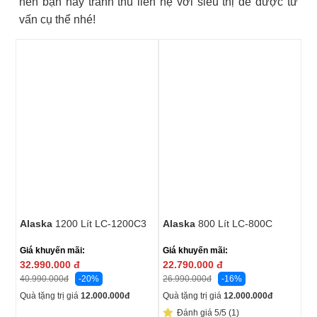
nên bạn hãy tranh thủ liên hệ với siêu thị để được tư
vấn cụ thể nhé!
Alaska
1200 Lít LC-1200C3
Alaska
800 Lít LC-800C
Giá khuyến mãi:
Giá khuyến mãi:
32.990.000
đ
22.790.000
đ
-20%
-16%
40.990.000
đ
26.990.000
đ
Quà tặng trị giá
12.000.000
đ
Quà tặng trị giá
12.000.000
đ
Đánh giá 5/5 (1)