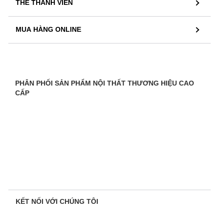
THẺ THÀNH VIÊN
MUA HÀNG ONLINE
PHÂN PHỐI SẢN PHẨM NỘI THẤT THƯƠNG HIỆU CAO
CẤP
KẾT NỐI VỚI CHÚNG TÔI