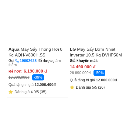
Aqua
Máy Sấy Thông Hơi 8
LG
Máy Sấy Bơm Nhiệt
Kg AQH-V800H.SS
Inverter 10.5 Kg DVHP50M
Gọi
19002628
để được giảm
Giá khuyến mãi:
thêm
14.490.000
đ
6.190.000
đ
Rẻ hơn:
-50%
28.890.000
đ
-39%
10.090.000
đ
Quà tặng trị giá
12.000.000
đ
Quà tặng trị giá
12.000.400
đ
Đánh giá 5/5 (20)
Đánh giá 4.9/5 (35)