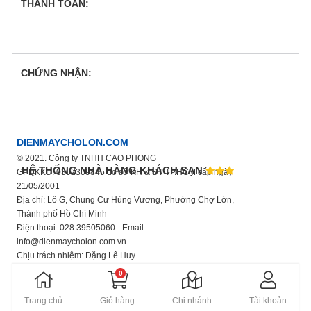
THANH TOÁN:
CHỨNG NHẬN:
DIENMAYCHOLON.COM
© 2021. Công ty TNHH CAO PHONG
HỆ THỐNG NHÀ HÀNG KHÁCH SẠN
GPDKKD: 0302309845 do sở KH & ĐT TP.HCM cấp ngày
21/05/2001
Địa chỉ: Lô G, Chung Cư Hùng Vương, Phường Chợ Lớn,
Thành phố Hồ Chí Minh
Điện thoại: 028.39505060 - Email:
info@dienmaycholon.com.vn
Chịu trách nhiệm: Đặng Lê Huy
Xem thêm chính sách bảo mật thông tin
0
Trang chủ
Giỏ hàng
Chi nhánh
Tài khoản