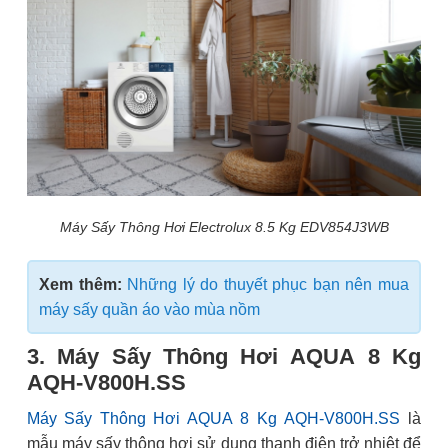
Máy Sấy Thông Hơi Electrolux 8.5 Kg EDV854J3WB
Xem thêm:
Những lý do thuyết phục bạn nên mua
máy sấy quần áo vào mùa nồm
3. Máy Sấy Thông Hơi AQUA 8 Kg
AQH-V800H.SS
Máy Sấy Thông Hơi AQUA 8 Kg AQH-V800H.SS
là
mẫu máy sấy thông hơi sử dụng thanh điện trở nhiệt để