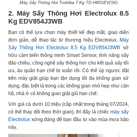
Máy Sấy Thông Hơi Toshiba 7 Kg TD-H80SEV(SK)
2. Máy Sấy Thông Hơi Electrolux 8.5
Kg EDV854J3WB
Bạn có thể lựa chọn máy thiết kế đẹp mắt, giao diện
đơn giản, dễ thao tác từ thương hiệu Electrolux.
Máy
Sấy Thông Hơi Electrolux 8.5 Kg EDV854J3WB
sở
hữu cảm biến thông minh Smart Sensor, tính năng sấy
đảo chiều, công nghệ sấy thông hơi cho kết quả sấy tối
ưu, áo quần hạn chế bị xoắn rối. Có thể úp ngược đặt
trên máy giặt giúp bạn tận dụng tối đa không gian sử
dụng, đặc biệt là trong các không gian nhỏ hẹp như căn
hộ, nhà ở có không gian giặt giũ hạn chế.
Với giá cả dưới 10 triệu (cập nhật trong tháng 07/2024,
có thể thay đổi theo thời gian), thì đây là chiếc
máy sấy
Electrolux
xứng đáng để bạn đầu tư vào mùa mưa bão
này.