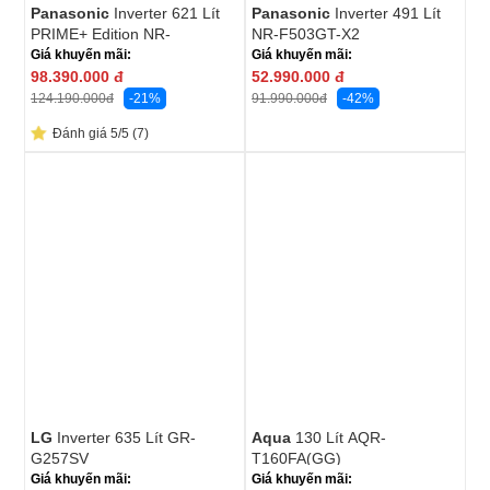
Panasonic
Inverter 621 Lít
Panasonic
Inverter 491 Lít
PRIME+ Edition NR-
NR-F503GT-X2
XY680YHHV
Giá khuyến mãi:
Giá khuyến mãi:
98.390.000
đ
52.990.000
đ
-21%
-42%
124.190.000
đ
91.990.000
đ
Đánh giá 5/5 (7)
LG
Inverter 635 Lít GR-
Aqua
130 Lít AQR-
G257SV
T160FA(GG)
Giá khuyến mãi:
Giá khuyến mãi: