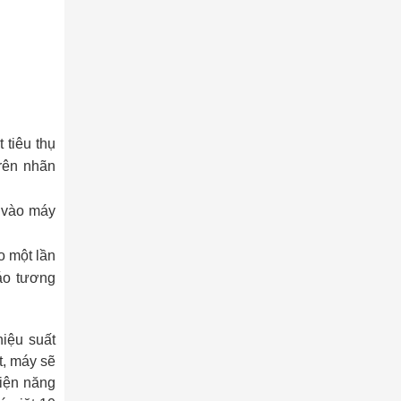
 tiêu thụ
trên nhãn
 vào máy
o một lần
áo tương
hiệu suất
t, máy sẽ
điện năng