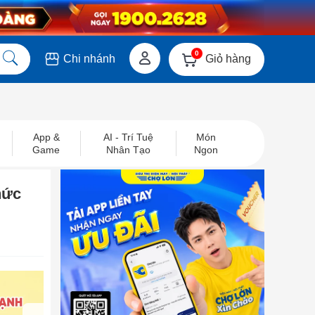
0
Giỏ hàng
Chi nhánh
App &
AI - Trí Tuệ
Món
Game
Nhân Tạo
Ngon
hức
next