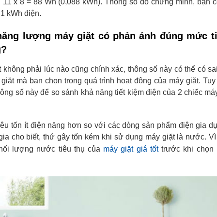
à: 11 x 8 = 88 Wh (0,088 kWh). Thông số đó chứng minh, bạn c
 1 kWh điện.
 năng lượng máy giặt có phản ánh đúng mức ti
g?
 không phải lúc nào cũng chính xác, thông số này có thể có sai
 giặt mà bạn chọn trong quá trình hoạt động của máy giặt. Tuy
hông số này để so sánh khả năng tiết kiệm điện của 2 chiếc máy
iêu tốn ít điện năng hơn so với các dòng sản phẩm điện gia d
ia cho biết, thứ gây tốn kém khi sử dụng máy giặt là nước. Vì
khối lượng nước tiêu thụ của
máy giặt giá tốt
trước khi chọn