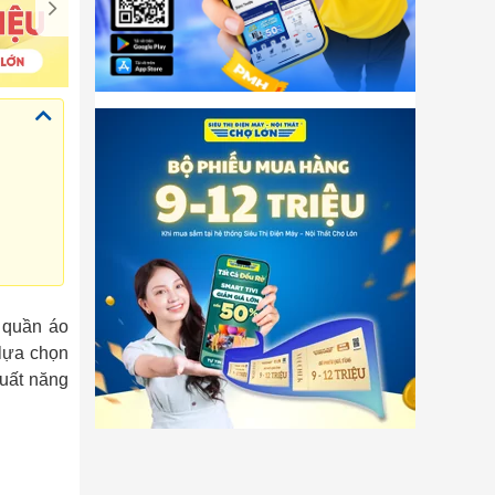
 quần áo
 lựa chọn
suất năng