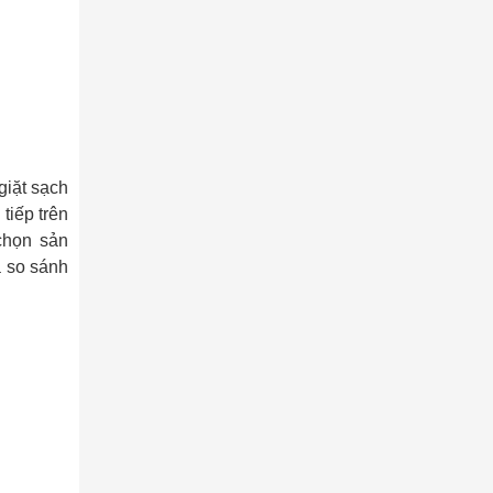
giặt sạch
tiếp trên
chọn sản
à so sánh