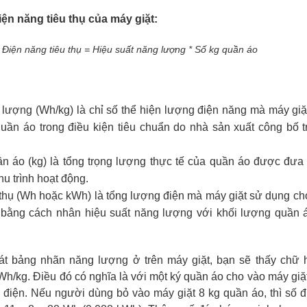
ện năng tiêu thụ của máy giặt:
Điện năng tiêu thụ = Hiệu suất năng lượng * Số kg quần áo
lượng (Wh/kg) là chỉ số thể hiện lượng điện năng mà máy giặt
quần áo trong điều kiện tiêu chuẩn do nhà sản xuất công bố 
n áo (kg) là tổng trọng lượng thực tế của quần áo được đưa
hu trình hoạt động.
 thụ (Wh hoặc kWh) là tổng lượng điện mà máy giặt sử dụng ch
h bằng cách nhân hiệu suất năng lượng với khối lượng quần 
sát bảng nhãn năng lượng ở trên máy giặt, bạn sẽ thấy chữ 
Wh/kg. Điều đó có nghĩa là với một ký quần áo cho vào máy giặ
h điện. Nếu người dùng bỏ vào máy giặt 8 kg quần áo, thì số 