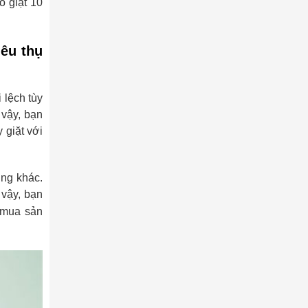
ó giặt 10
êu thụ
 lệch tùy
 vậy, bạn
 giặt với
ụng khác.
 vậy, bạn
 mua sản