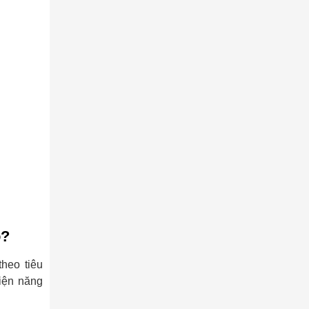
o?
heo tiêu
iện năng