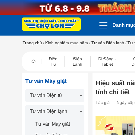
Danh mụ
Trang chủ
/
Kinh nghiệm mua sắm
/
Tư vấn Điện lạnh
/
Tư 
Điện
Điện
Di Động -
Tử
Lạnh
Tablet
D
Tư vấn Máy giặt
Hiệu suất nă
tính chi tiết
Tư vấn Điện tử
Tác giả:
Ngày cập
Tư vấn Điện lạnh
Tư vấn Máy giặt
prev