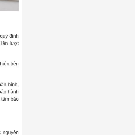
 quy định
 lần lượt
hiện trên
màn hình,
 bảo hành
g tâm bảo
ác nguyên