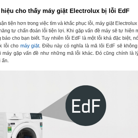
hiệu cho thấy máy giặt Electrolux bị lỗi EdF
n tiện hơn trong việc tìm và khắc phục lỗi, máy giặt Electrolu
 năng tự chẩn đoán lỗi tiện lợi. Khi gặp vấn đề máy sẽ tự hiện m
báo cho bạn biết. Tuy nhiên lỗi EdF là một lỗi khá đặc biệt, nó
k lỗi cho
máy giặt
. Điều này có nghĩa là mã lôi EdF sẽ không
i máy gặp vấn đề như những mã lỗi khác. Đó cũng chính là l
i ẩn.