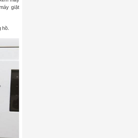
máy giặt
 hồ.