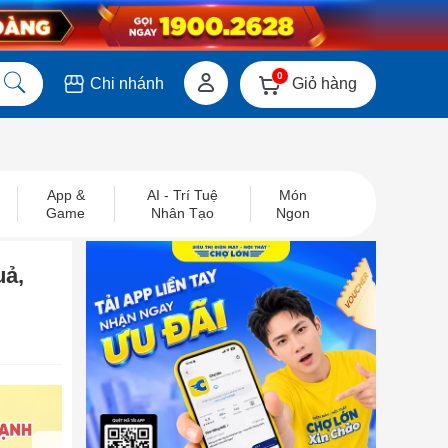
0
Giỏ hàng
Chi nhánh
App &
AI - Trí Tuệ
Món
Game
Nhân Tạo
Ngon
uả,
next