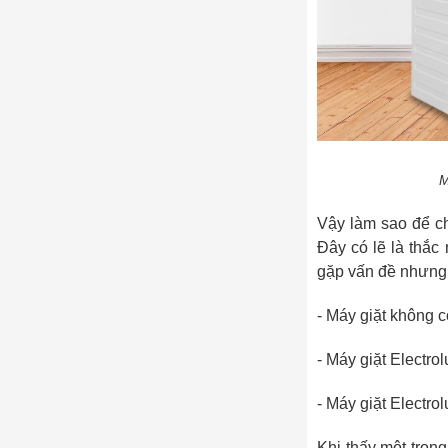
M
Vậy làm sao để ch
Đây có lẽ là thắc
gặp vấn đề nhưng 
- Máy giặt không 
- Máy giặt Electro
- Máy giặt Electro
Khi thấy một tron