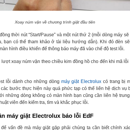
Xoay núm vặn về chương trình giặt đầu tiên
đồng thời nút “Start/Pause” và một nút thứ 2 (mỗi dòng máy sẽ
, bạn có thể tham khảo ở tài liệu hướng dẫn). Khi đó đèn sẽ
àn hình điều khiển để thông báo máy đã vào chế độ test lỗi.
lượt xoay núm vặn theo chiều kim đồng hồ cho đến khi mã lỗi 
test lỗi dành cho những dòng
máy giặt Electrolux
có trang bị 
các bước thực hiện này quá phức tạp có thể liên hệ dịch vụ
Với những dòng không có màn hình bạn cũng cần liên hệ trun
uật viên đến kiểm tra, tìm và khắc phục lỗi.
n máy giặt Electrolux báo lỗi EdF
ệt để vấn đề mà máy giặt gặp phải chúng ta cần biết chính x