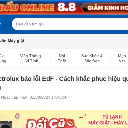
c
vấn Máy giặt
Gia
Viễn Thông -
Nội
Sức Khỏe &
Mẹo
ụng
Vi Tính
Thất
Sắc Đẹp
Vặt
ctrolux báo lỗi EdF - Cách khắc phục hiệu q
g
Ngày cập nhật: 31/08/2023 14:48:50