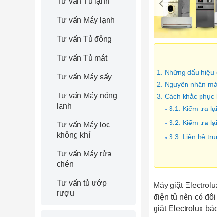
Tư vấn Tủ lạnh
Tư vấn Máy lạnh
Tư vấn Tủ đông
Tư vấn Tủ mát
1. Những dấu hiệu c
Tư vấn Máy sấy
2. Nguyên nhân máy
Tư vấn Máy nóng
3. Cách khắc phục l
lạnh
3.1. Kiểm tra l
3.2. Kiểm tra lạ
Tư vấn Máy lọc
không khí
3.3. Liên hệ t
Tư vấn Máy rửa
chén
Tư vấn tủ ướp
Máy giặt Electrolux
rượu
điện tủ nên có đôi
giặt Electrolux b