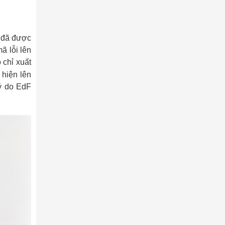
x đã được
ã lỗi lên
 chỉ xuất
 hiện lên
ý do EdF