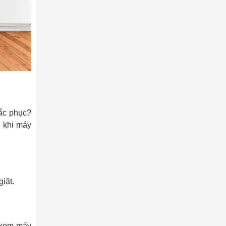
hắc phục?
h khi máy
giặt.
ể xem máy