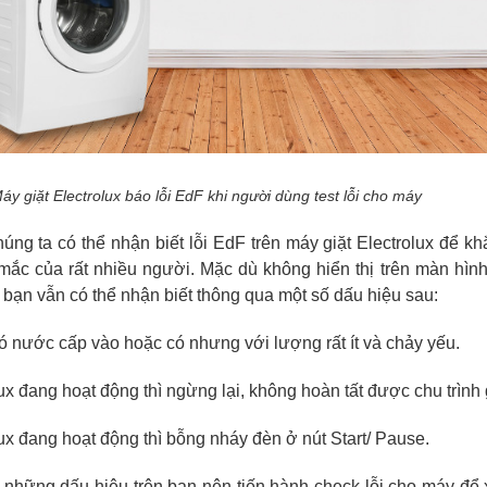
áy giặt Electrolux báo lỗi EdF khi người dùng test lỗi cho máy
úng ta có thể nhận biết lỗi EdF trên máy giặt Electrolux để k
 mắc của rất nhiều người. Mặc dù không hiển thị trên màn hìn
bạn vẫn có thể nhận biết thông qua một số dấu hiệu sau:
có nước cấp vào hoặc có nhưng với lượng rất ít và chảy yếu.
lux đang hoạt động thì ngừng lại, không hoàn tất được chu trình 
lux đang hoạt động thì bỗng nháy đèn ở nút Start/ Pause.
g những dấu hiệu trên bạn nên tiến hành check lỗi cho máy đ