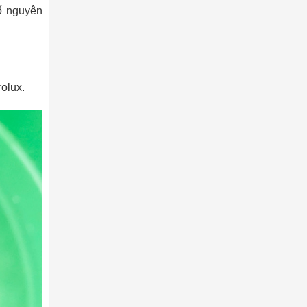
ố nguyên
olux.