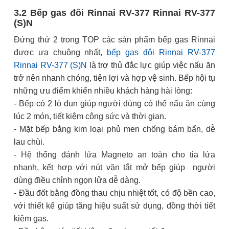
3.2 Bếp gas đôi Rinnai RV-377 Rinnai RV-377
(S)N
Đứng thứ 2 trong TOP các sản phẩm bếp gas Rinnai
được ưa chuộng nhất,
bếp gas đôi Rinnai RV-377
Rinnai RV-377 (S)N
là trợ thủ đắc lực giúp việc nấu ăn
trở nên nhanh chóng, tiện lợi và hợp vệ sinh. Bếp hội tụ
những ưu điểm khiến nhiều khách hàng hài lòng:
- Bếp có 2 lò đun giúp người dùng có thể nấu ăn cùng
lúc 2 món, tiết kiệm công sức và thời gian.
- Mặt bếp bằng kim loại phủ men chống bám bẩn, dễ
lau chùi.
- Hệ thống đánh lửa Magneto an toàn cho tia lửa
nhanh, kết hợp với nút vặn tắt mở bếp giúp người
dùng điều chỉnh ngọn lửa dễ dàng.
- Đầu đốt bằng đồng thau chịu nhiệt tốt, có độ bền cao,
với thiết kế giúp tăng hiệu suất sử dụng, đồng thời tiết
kiệm gas.