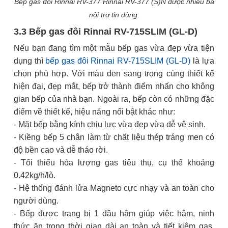
Bếp gas đôi Rinnai RV-377 Rinnai RV-377 (S)N được nhiều bà
nội trợ tin dùng.
3.3 Bếp gas đôi Rinnai RV-715SLIM (GL-D)
Nếu bạn đang tìm một mẫu bếp gas vừa đẹp vừa tiện
dụng thì
bếp gas đôi Rinnai RV-715SLIM (GL-D)
là lựa
chọn phù hợp. Với màu đen sang trọng cùng thiết kế
hiện đại, đẹp mắt, bếp trở thành điểm nhấn cho không
gian bếp của nhà bạn. Ngoài ra, bếp còn có những đặc
điểm về thiết kế, hiệu năng nổi bật khác như:
- Mặt bếp bằng kính chịu lực vừa đẹp vừa dễ vệ sinh.
- Kiềng bếp 5 chân làm từ chất liệu thép tráng men có
độ bền cao và dễ tháo rời.
- Tối thiểu hóa lượng gas tiêu thụ, cụ thể khoảng
0.42kg/h/lò.
- Hệ thống đánh lửa Magneto cực nhạy và an toàn cho
người dùng.
- Bếp được trang bị 1 đầu hâm giúp việc hâm, ninh
thức ăn trong thời gian dài an toàn và tiết kiệm gas.