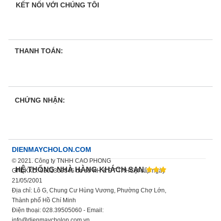
KẾT NỐI VỚI CHÚNG TÔI
THANH TOÁN:
CHỨNG NHẬN:
DIENMAYCHOLON.COM
© 2021. Công ty TNHH CAO PHONG
HỆ THỐNG NHÀ HÀNG KHÁCH SẠN
GPDKKD: 0302309845 do sở KH & ĐT TP.HCM cấp ngày
21/05/2001
Địa chỉ: Lô G, Chung Cư Hùng Vương, Phường Chợ Lớn,
Thành phố Hồ Chí Minh
Điện thoại: 028.39505060 - Email:
info@dienmaycholon.com.vn