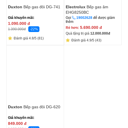
Duxton
Bếp gas đôi DG-741
Electrolux
Bếp gas âm
EHG8250BC
Giá khuyến mãi:
Gọi
19002628
để được giảm
thêm
1.090.000
đ
5.690.000
đ
Rẻ hơn:
-22%
1.390.000
đ
Quà tặng trị giá
12.000.000
đ
Đánh giá 4.8/5 (81)
Đánh giá 4.9/5 (43)
Duxton
Bếp gas đôi DG-620
Giá khuyến mãi:
849.000
đ