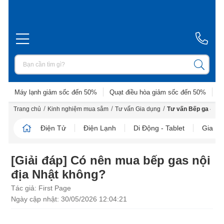
Máy lạnh giảm sốc đến 50%
Quạt điều hòa giảm sốc đến 50%
D
/
/
/
Trang chủ
Kinh nghiệm mua sắm
Tư vấn Gia dụng
Tư vấn Bếp ga - Bế
Điện Tử
Điện Lạnh
Di Động - Tablet
Gia D
[Giải đáp] Có nên mua bếp gas nội
địa Nhật không?
Tác giả: First Page
Ngày cập nhật: 30/05/2026 12:04:21