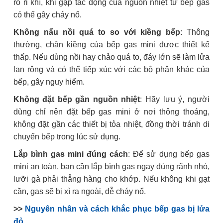
rò rỉ khí, khi gặp tác động của nguồn nhiệt từ bếp gas
có thể gây cháy nổ.
Không nấu nồi quá to so với kiềng bếp
: Thông
thường, chân kiềng của bếp gas mini được thiết kế
thấp. Nếu dùng nồi hay chảo quá to, đáy lớn sẽ làm lửa
lan rộng và có thể tiếp xúc với các bộ phận khác của
bếp, gây nguy hiểm.
Không đặt bếp gần nguồn nhiệt
: Hãy lưu ý, người
dùng chỉ nên đặt bếp gas mini ở nơi thông thoáng,
không đặt gần các thiết bị tỏa nhiệt, đồng thời tránh di
chuyển bếp trong lúc sử dụng.
Lắp bình gas mini đúng cách
: Để sử dụng bếp gas
mini an toàn, bạn cần lắp bình gas ngay đúng rãnh nhỏ,
lưỡi gà phải thẳng hàng cho khớp. Nếu không khi gạt
cần, gas sẽ bị xì ra ngoài, dễ cháy nổ.
>>
Nguyên nhân và cách khắc phục bếp gas bị lửa
đỏ