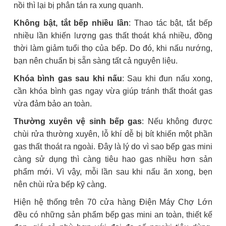
nồi thì lại bị phân tán ra xung quanh.
Không bật, tắt bếp nhiều lần
: Thao tác bật, tắt bếp
nhiều lần khiến lượng gas thất thoát khá nhiều, đồng
thời làm giảm tuổi thọ của bếp. Do đó, khi nấu nướng,
bạn nên chuẩn bị sẵn sàng tất cả nguyên liệu.
Khóa bình gas sau khi nấu
: Sau khi đun nấu xong,
cần khóa bình gas ngay vừa giúp tránh thất thoát gas
vừa đảm bảo an toàn.
Thường xuyên vệ sinh bếp gas
: Nếu không được
chùi rửa thường xuyên, lỗ khí dễ bị bít khiến một phần
gas thất thoát ra ngoài. Đây là lý do vì sao bếp gas mini
càng sử dụng thì càng tiêu hao gas nhiều hơn sản
phẩm mới. Vì vậy, mỗi lần sau khi nấu ăn xong, bẹn
nên chùi rửa bếp kỹ càng.
Hiện hệ thống trên 70 cửa hàng Điện Máy Chợ Lớn
đều có những sản phẩm bếp gas mini an toàn, thiết kế