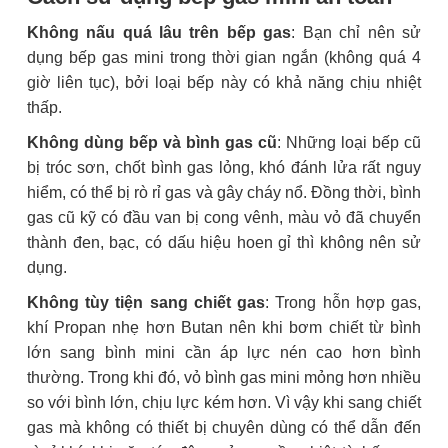
Không nấu quá lâu trên bếp gas
: Bạn chỉ nên sử
dụng bếp gas mini trong thời gian ngắn (không quá 4
giờ liên tục), bởi loại bếp này có khả năng chịu nhiệt
thấp.
Không dùng bếp và bình gas cũ
: Những loại bếp cũ
bị tróc sơn, chốt bình gas lỏng, khó đánh lửa rất nguy
hiểm, có thể bị rò rỉ gas và gây cháy nổ. Đồng thời, bình
gas cũ kỹ có đầu van bị cong vênh, màu vỏ đã chuyển
thành đen, bạc, có dấu hiệu hoen gỉ thì không nên sử
dụng.
Không tùy tiện sang chiết gas
: Trong hỗn hợp gas,
khí Propan nhẹ hơn Butan nên khi bơm chiết từ bình
lớn sang bình mini cần áp lực nén cao hơn bình
thường. Trong khi đó, vỏ bình gas mini mỏng hơn nhiều
so với bình lớn, chịu lực kém hơn. Vì vậy khi sang chiết
gas mà không có thiết bị chuyên dùng có thể dẫn đến