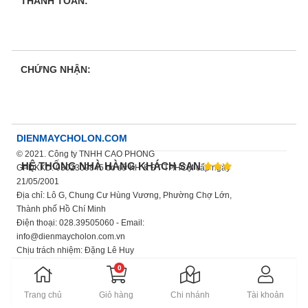
THANH TOÁN:
CHỨNG NHẬN:
DIENMAYCHOLON.COM
© 2021. Công ty TNHH CAO PHONG
HỆ THỐNG NHÀ HÀNG KHÁCH SẠN
GPDKKD: 0302309845 do sở KH & ĐT TP.HCM cấp ngày
21/05/2001
Địa chỉ: Lô G, Chung Cư Hùng Vương, Phường Chợ Lớn,
Thành phố Hồ Chí Minh
Điện thoại: 028.39505060 - Email:
info@dienmaycholon.com.vn
Chịu trách nhiệm: Đặng Lê Huy
Xem thêm chính sách bảo mật thông tin
0
Trang chủ
Giỏ hàng
Chi nhánh
Tài khoản