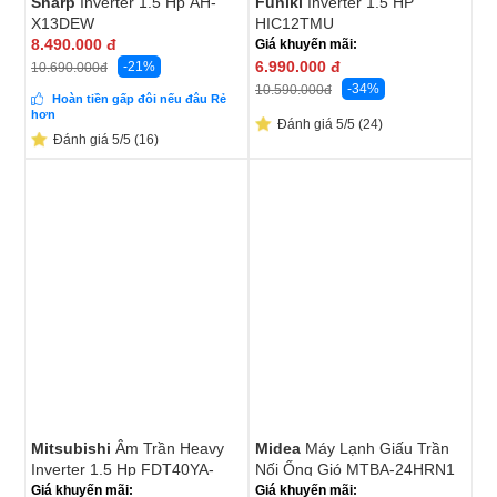
Sharp
Inverter 1.5 Hp AH-
Funiki
Inverter 1.5 HP
X13DEW
HIC12TMU
8.490.000
đ
Giá khuyến mãi:
6.990.000
đ
-21%
10.690.000
đ
-34%
10.590.000
đ
Hoàn tiền gấp đôi nếu đâu Rẻ
hơn
Đánh giá 5/5 (24)
Đánh giá 5/5 (16)
Mitsubishi
Âm Trần Heavy
Midea
Máy Lạnh Giấu Trần
Inverter 1.5 Hp FDT40YA-
Nối Ống Gió MTBA-24HRN1
W5/RC-E5
Giá khuyến mãi:
Giá khuyến mãi: