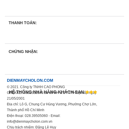
THANH TOÁN:
CHỨNG NHẬN:
DIENMAYCHOLON.COM
© 2021. Công ty TNHH CAO PHONG
HỆ THỐNG NHÀ HÀNG KHÁCH SẠN
GPDKKD: 0302309845 do sở KH & ĐT TP.HCM cấp ngày
21/05/2001
Địa chỉ: Lô G, Chung Cư Hùng Vương, Phường Chợ Lớn,
Thành phố Hồ Chí Minh
Điện thoại: 028.39505060 - Email:
info@dienmaycholon.com.vn
Chịu trách nhiệm: Đặng Lê Huy