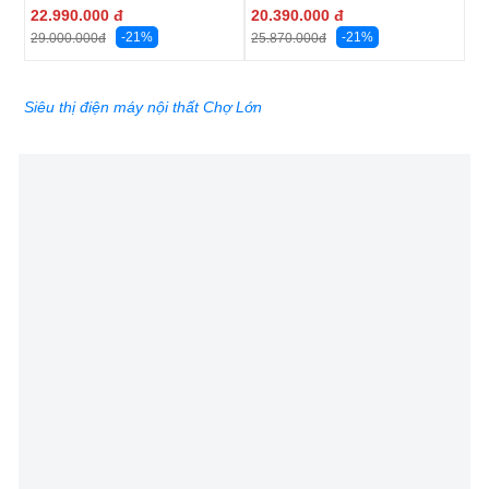
22.990.000
đ
20.390.000
đ
-21%
-21%
29.000.000
đ
25.870.000
đ
Siêu thị điện máy nội thất Chợ Lớn