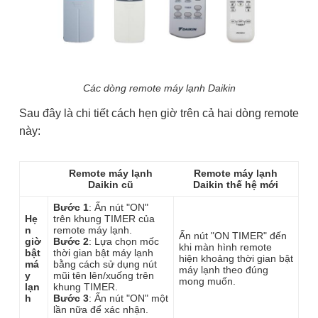
Các dòng remote máy lạnh Daikin
Sau đây là chi tiết cách hẹn giờ trên cả hai dòng remote
này:
Remote máy lạnh
Remote máy lạnh
Daikin cũ
Daikin thế hệ mới
Bước 1
: Ấn nút "ON"
Hẹ
trên khung TIMER của
n
remote máy lạnh.
Ấn nút "ON TIMER" đến
giờ
Bước 2
: Lựa chọn mốc
khi màn hình remote
bật
thời gian bật máy lạnh
hiện khoảng thời gian bật
má
bằng cách sử dụng nút
máy lạnh theo đúng
y
mũi tên lên/xuống trên
mong muốn.
lạn
khung TIMER.
h
Bước 3
: Ấn nút "ON" một
lần nữa để xác nhận.