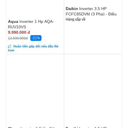
Daikin
Inverter 3.5 HP
FCFC85DVM (3 Pha) - Điều
Khiển Không Dây
Hàng sắp về
Aqua
Inverter 1 Hp AQA-
RUV10VS
9.990.000
đ
-21%
12.590.000
đ
Hoàn tiền gấp đôi nếu đâu Rẻ
hơn