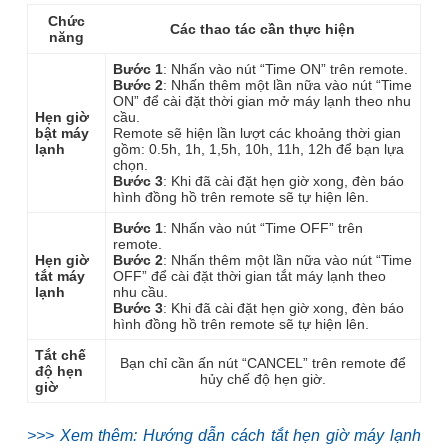
Chức
Các thao tác cần thực hiện
năng
Bước 1
: Nhấn vào nút “Time ON” trên remote.
Bước 2
: Nhấn thêm một lần nữa vào nút “Time
ON” để cài đặt thời gian mở máy lạnh theo nhu
Hẹn giờ
cầu.
bật máy
Remote sẽ hiện lần lượt các khoảng thời gian
lạnh
gồm: 0.5h, 1h, 1,5h, 10h, 11h, 12h để bạn lựa
chọn.
Bước 3
: Khi đã cài đặt hẹn giờ xong, đèn báo
hình đồng hồ trên remote sẽ tự hiện lên.
Bước 1
: Nhấn vào nút “Time OFF” trên
remote.
Hẹn giờ
Bước 2
: Nhấn thêm một lần nữa vào nút “Time
tắt máy
OFF” để cài đặt thời gian tắt máy lạnh theo
lạnh
nhu cầu.
Bước 3
: Khi đã cài đặt hẹn giờ xong, đèn báo
hình đồng hồ trên remote sẽ tự hiện lên.
Tắt chế
Bạn chỉ cần ấn nút “CANCEL” trên remote để
độ hẹn
hủy chế độ hẹn giờ.
giờ
>>> Xem thêm: Hướng dẫn cách tắt hẹn giờ máy lạnh