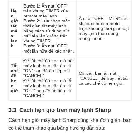
Bước 1
: Ấn nút "OFF"
Hẹ
trên khung TIMER của
n
remote máy lạnh.
Ấn nút "OFF TIMER" đến
giờ
Bước 2
: Lựa chọn mốc
khi màn hình remote
tắt
thời gian tắt máy lạnh
hiện khoảng thời gian bật
má
bằng cách sử dụng nút
máy lạnh theo đúng
y
mũi tên lên/xuống trên
mong muốn.
lạn
khung TIMER.
h
Bước 3
: Ấn nút "OFF"
một lần nữa để xác nhận.
Để tắt chế độ hẹn giờ bật
Tắt
máy lạnh bạn cần ấn nút
chế
“ON” sau đó ấn tiếp nút
Chỉ cần bạn ấn nút
độ
“CANCEL”.
"CANCEL" để hủy hết tất
hẹ
Để tắt chế độ hẹn giờ tắt
cả các chế độ hẹn giờ.
n
máy lạnh bạn cần ấn nút
giờ
“OFF” sau đó ấn tiếp nút
“CANCEL”.
3.3. Cách hẹn giờ trên máy lạnh Sharp
Cách hẹn giờ máy lạnh Sharp cũng khá đơn giản, bạn
có thể tham khảo qua bảng hướng dẫn sau: