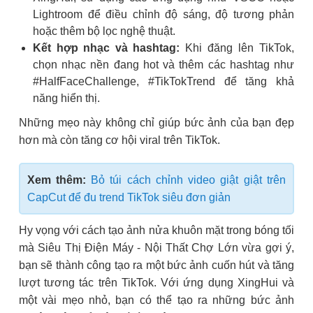
Lightroom để điều chỉnh độ sáng, độ tương phản
hoặc thêm bộ lọc nghệ thuật.
Kết hợp nhạc và hashtag:
Khi đăng lên TikTok,
chọn nhạc nền đang hot và thêm các hashtag như
#HalfFaceChallenge, #TikTokTrend để tăng khả
năng hiển thị.
Những mẹo này không chỉ giúp bức ảnh của bạn đẹp
hơn mà còn tăng cơ hội viral trên TikTok.
Xem thêm:
Bỏ túi cách chỉnh video giật giật trên
CapCut để đu trend TikTok siêu đơn giản
Hy vọng với cách tạo ảnh nửa khuôn mặt trong bóng tối
mà Siêu Thị Điện Máy - Nội Thất Chợ Lớn vừa gợi ý,
bạn sẽ thành công tạo ra một bức ảnh cuốn hút và tăng
lượt tương tác trên TikTok. Với ứng dụng XingHui và
một vài mẹo nhỏ, bạn có thể tạo ra những bức ảnh