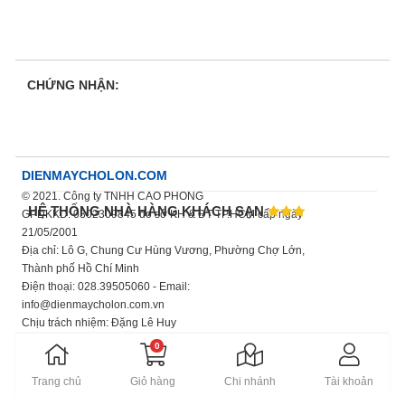
CHỨNG NHẬN:
DIENMAYCHOLON.COM
© 2021. Công ty TNHH CAO PHONG
HỆ THỐNG NHÀ HÀNG KHÁCH SẠN
GPDKKD: 0302309845 do sở KH & ĐT TP.HCM cấp ngày
21/05/2001
Địa chỉ: Lô G, Chung Cư Hùng Vương, Phường Chợ Lớn,
Thành phố Hồ Chí Minh
Điện thoại: 028.39505060 - Email:
info@dienmaycholon.com.vn
Chịu trách nhiệm: Đặng Lê Huy
Xem thêm chính sách bảo mật thông tin
0
Trang chủ
Giỏ hàng
Chi nhánh
Tài khoản