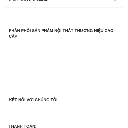
PHÂN PHỐI SẢN PHẨM NỘI THẤT THƯƠNG HIỆU CAO
CẤP
KẾT NỐI VỚI CHÚNG TÔI
THANH TOÁN: