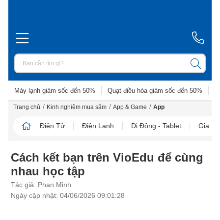
Máy lạnh giảm sốc đến 50%
Quạt điều hòa giảm sốc đến 50%
D
/
/
/
Trang chủ
Kinh nghiệm mua sắm
App & Game
App
Điện Tử
Điện Lạnh
Di Động - Tablet
Gia D
Cách kết bạn trên VioEdu để cùng
nhau học tập
Tác giả: Phan Minh
Ngày cập nhật: 04/06/2026 09:01:28