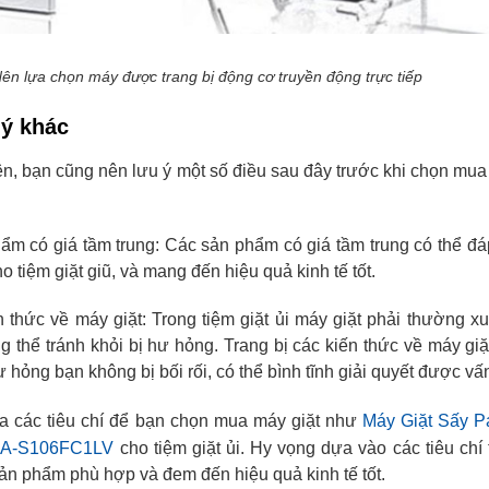
ên lựa chọn máy được trang bị động cơ truyền động trực tiếp
 ý khác
rên, bạn cũng nên lưu ý một số điều sau đây trước khi chọn mua
ẩm có giá tầm trung: Các sản phẩm có giá tầm trung có thể đá
o tiệm giặt giũ, và mang đến hiệu quả kinh tế tốt.
ến thức về máy giặt: Trong tiệm giặt ủi máy giặt phải thường x
g thể tránh khỏi bị hư hỏng. Trang bị các kiến thức về máy giặ
hư hỏng bạn không bị bối rối, có thể bình tĩnh giải quyết được vấ
 ra các tiêu chí để bạn chọn mua máy giặt như
Máy Giặt Sấy P
 NA-S106FC1LV
cho tiệm giặt ủi. Hy vọng dựa vào các tiêu chí 
ản phẩm phù hợp và đem đến hiệu quả kinh tế tốt.