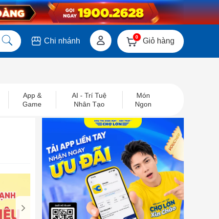
0
Giỏ hàng
Chi nhánh
App &
AI - Trí Tuệ
Món
Game
Nhân Tạo
Ngon
i
next