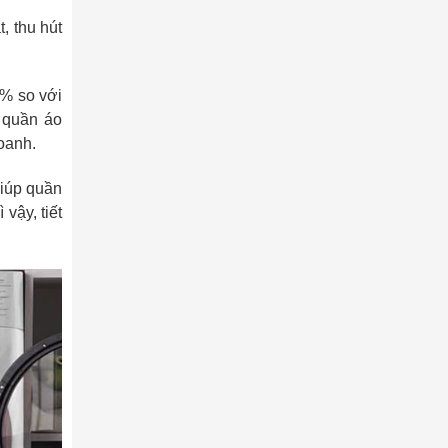
, thu hút
0% so với
 quần áo
doanh.
giúp quần
vậy, tiết