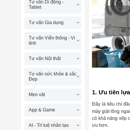
Tư vấn Di động -
Tablet
Tư vấn Gia dụng
Tư vấn Viễn thông - Vi
tính
Tư vấn Nội thất
Tư vấn sức khỏe & sắc
Đẹp
1. Ưu tiên lự
Mẹo vặt
Đây là tiêu chí đ
App & Game
máy giặt lồng ng
có khả năng xếp c
AI - Trí tuệ nhân tạo
ưu hơn.