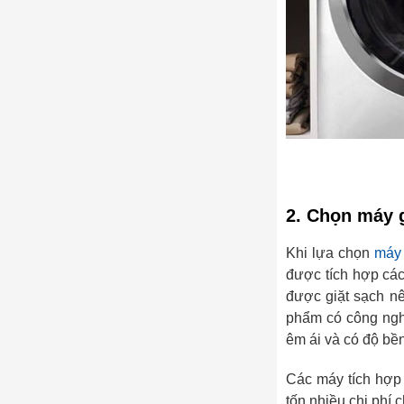
2. Chọn máy 
Khi lựa chọn
máy 
được tích hợp các
được giặt sạch n
phẩm có công ngh
êm ái và có độ bề
Các máy tích hợp 
tốn nhiều chi phí c