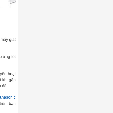
 máy giặt
p ứng tốt
uyên hoạt
t khi gặp
n đề.
anasonic
trên, bạn