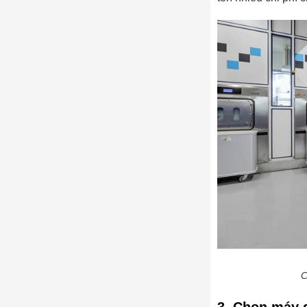
C
3. Chọn máy g