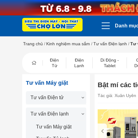
Danh mụ
Trang chủ
/
Kinh nghiệm mua sắm
/
Tư vấn Điện lạnh
/
Tư 
Điện
Điện
Di Động -
Tử
Lạnh
Tablet
D
Tư vấn Máy giặt
Bật mí các t
Tác giả: Xuân Uyên
Tư vấn Điện tử
Tư vấn Điện lạnh
prev
Tư vấn Máy giặt