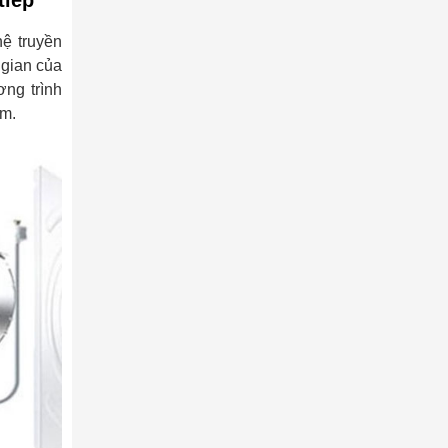
ệ truyền
 gian của
ơng trình
ẩm.