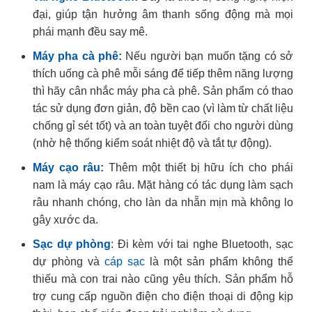
đại, giúp tận hưởng âm thanh sống động mà mọi
phái mạnh đều say mê.
Máy pha cà phê:
Nếu người bạn muốn tặng có sở
thích uống cà phê mỗi sáng để tiếp thêm năng lượng
thì hãy cân nhắc máy pha cà phê. Sản phẩm có thao
tác sử dụng đơn giản, độ bền cao (vì làm từ chất liệu
chống gỉ sét tốt) và an toàn tuyệt đối cho người dùng
(nhờ hệ thống kiểm soát nhiệt độ và tắt tự động).
Máy cạo râu:
Thêm một thiết bị hữu ích cho phái
nam là máy cạo râu. Mặt hàng có tác dụng làm sạch
râu nhanh chóng, cho làn da nhẵn mịn mà không lo
gây xước da.
Sạc dự phòng
: Đi kèm với tai nghe Bluetooth, sạc
dự phòng và
cáp sạc
là một sản phẩm không thể
thiếu mà con trai nào cũng yêu thích. Sản phẩm hỗ
trợ cung cấp nguồn điện cho điện thoại di động kịp