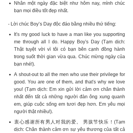
Nhân một ngày đặc biệt như hôm nay, mình chúc
bạn mọi điều tốt đẹp nhất.
- Lời chúc Boy’s Day độc đáo bằng nhiều thứ tiếng:
It's my good luck to have a man like you supporting
me through all I do. Happy Boy's Day (Tạm dịch:
Thật tuyệt vời vì tôi có bạn bên cạnh đồng hành
trong suốt thời gian vừa qua. Chúc mừng ngày của
bạn nhé!).
A shout-out to all the men who use their privilege for
good. You are one of them, and that's why we love
you! (Tạm dịch: Em xin gửi lời cảm ơn chân thành
nhất đến tất cả những người đàn ông xung quanh
em, giúp cuộc sống em tươi đẹp hơn. Em yêu mọi
người thật nhiều!).
衷心感谢所有男人对我的爱。 男孩节快乐！(Tạm
dịch: Chân thành cảm ơn sự yêu thương của tất cả