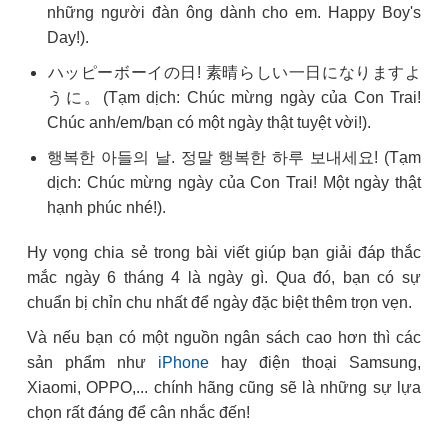
những người đàn ông dành cho em. Happy Boy's
Day!).
ハッピーボーイの日! 素晴らしい一日になりますよ
うに。(Tạm dịch: Chúc mừng ngày của Con Trai!
Chúc anh/em/bạn có một ngày thật tuyệt vời!).
행복한 아들의 날. 정말 행복한 하루 보내세요! (Tạm
dịch: Chúc mừng ngày của Con Trai! Một ngày thật
hạnh phúc nhé!).
Hy vọng chia sẻ trong bài viết giúp bạn giải đáp thắc
mắc ngày 6 tháng 4 là ngày gì. Qua đó, bạn có sự
chuẩn bị chỉn chu nhất để ngày đặc biệt thêm trọn vẹn.
Và nếu bạn có một nguồn ngân sách cao hơn thì các
sản phẩm như
iPhone
hay điện thoại Samsung,
Xiaomi, OPPO,... chính hãng cũng sẽ là những sự lựa
chọn rất đáng để cân nhắc đến!