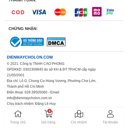
THANH TOÁN:
CHỨNG NHẬN:
DIENMAYCHOLON.COM
© 2021. Công ty TNHH CAO PHONG
GPDKKD: 0302309845 do sở KH & ĐT TP.HCM cấp ngày
21/05/2001
Địa chỉ: Lô G, Chung Cư Hùng Vương, Phường Chợ Lớn,
Thành phố Hồ Chí Minh
Điện thoại: 028.39505060 - Email:
info@dienmaycholon.com.vn
Chịu trách nhiệm: Đặng Lê Huy
Xem thêm chính sách bảo mật thông tin
0
Trang chủ
Giỏ hàng
Chi nhánh
Tài khoản