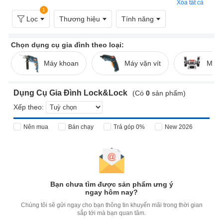
Xóa tất cả
1
Lọc
Thương hiệu
Tính năng
Chọn dụng cụ gia đình theo loại:
Máy khoan
Máy vặn vít
Máy 
Dụng Cụ Gia Đình Lock&Lock
(Có
0
sản phẩm)
Xếp theo:
Nên mua
Bán chạy
Trả góp 0%
New 2026
Bạn chưa tìm được sản phẩm ưng ý
ngay hôm nay?
Chúng tôi sẽ gửi ngay cho bạn thông tin khuyến mãi trong thời gian
sắp tới mà bạn quan tâm.