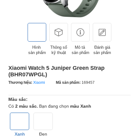
Hình
Thông số
Mô tả
Đánh giá
sản phẩm
kỹ thuật
sản phẩm
sản phẩm
Xiaomi Watch 5 Juniper Green Strap
(BHR07WPGL)
Thương hiệu:
Xiaomi
Mã sản phẩm:
169457
Màu sắc:
Có
2 màu sắc.
Bạn đang chọn
màu Xanh
Xanh
Đen