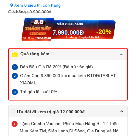
Xem 0 siêu thị còn hàng
Giá hãng :
9.990.000đ
-20%
7.990.000
Đ
Quà tặng kèm
Dẫn Đầu Giá Rẻ 20% (Đã trừ vào giá)
Giảm Còn 6.390.000 khi mua kèm ĐTDĐ/TABLET
XIAOMI.
Trả góp lãi suất 0%
Ưu đãi đi kèm trị giá 12.000.000đ
Tặng Combo Voucher Phiếu Mua Hàng 9 - 12 Triệu
Mua Kèm Tivi, Điện Lạnh,Di Động, Gia Dụng Và Nội