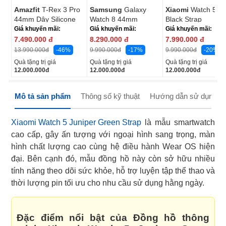
Amazfit
T-Rex 3 Pro
Samsung
Galaxy
Xiaomi
Watch 5
44mm Dây Silicone
Watch 8 44mm
Black Strap
(BHR07WRGL)
Giá khuyến mãi:
Giá khuyến mãi:
Giá khuyến mãi:
7.490.000
đ
8.290.000
đ
7.990.000
đ
-46%
-17%
-20%
13.990.000
đ
9.990.000
đ
9.990.000
đ
Quà tặng trị giá
Quà tặng trị giá
Quà tặng trị giá
12.000.000
đ
12.000.000
đ
12.000.000
đ
Mô tả sản phẩm
Thông số kỹ thuật
Hướng dẫn sử dụng
Xiaomi Watch 5 Juniper Green Strap
là mẫu smartwatch
cao cấp, gây ấn tượng với ngoại hình sang trọng, màn
hình chất lượng cao cùng hệ điều hành Wear OS hiện
đại. Bên cạnh đó, mẫu đồng hồ này còn sở hữu nhiều
tính năng theo dõi sức khỏe, hỗ trợ luyện tập thể thao và
thời lượng pin tối ưu cho nhu cầu sử dụng hằng ngày.
Đặc điểm nổi bật của Đồng hồ thông