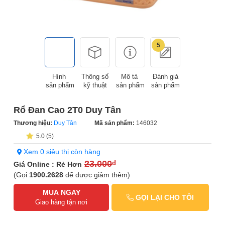
5
Hình
Thông số
Mô tả
Đánh giá
sản phẩm
kỹ thuật
sản phẩm
sản phẩm
Rổ Đan Cao 2T0 Duy Tân
Thương hiệu:
Duy Tân
Mã sản phẩm:
146032
5.0 (5)
Xem 0 siêu thị còn hàng
23.000
đ
Giá Online : Rẻ Hơn
(Gọi
1900.2628
để được giảm thêm)
MUA NGAY
GỌI LẠI CHO TÔI
Giao hàng tận nơi