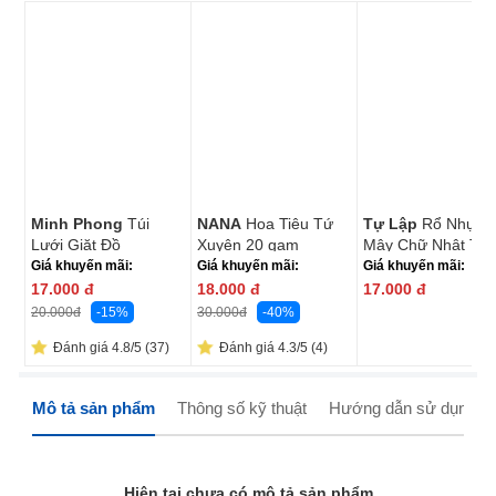
Minh Phong
Túi
NANA
Hoa Tiêu Tứ
Tự Lập
Rổ Nhựa
Lưới Giặt Đồ
Xuyên 20 gam
Mây Chữ Nhật TL1
40x50cm
952 25.5CM
Giá khuyến mãi:
Giá khuyến mãi:
Giá khuyến mãi:
17.000
đ
18.000
đ
17.000
đ
-15%
-40%
20.000
đ
30.000
đ
Đánh giá 4.8/5 (37)
Đánh giá 4.3/5 (4)
Mô tả sản phẩm
Thông số kỹ thuật
Hướng dẫn sử dụng
Hiện tại chưa có mô tả sản phẩm