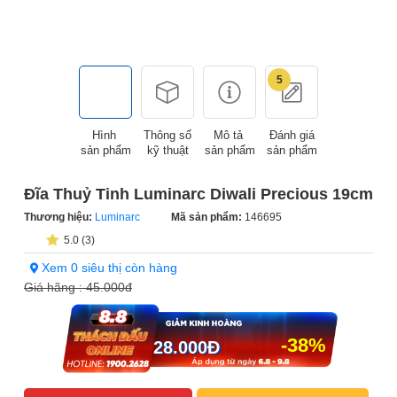
5
Hình
Thông số
Mô tả
Đánh giá
sản phẩm
kỹ thuật
sản phẩm
sản phẩm
Đĩa Thuỷ Tinh Luminarc Diwali Precious 19cm
Thương hiệu:
Luminarc
Mã sản phẩm:
146695
5.0 (3)
Xem 0 siêu thị còn hàng
Giá hãng :
45.000đ
-38%
28.000
Đ