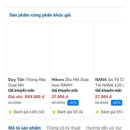
Sản phẩm cùng phân khúc giá
Duy Tân
Thùng Rác
Hikers
Dĩa Hột Xoài
NANA
Sa Tế Cháy
Oval Nhí
Inox RAINY
Tỏi NANA 120 ga
Giá khuyến mãi:
Giá khuyến mãi:
Giá khuyến mãi:
Giá chỉ:
XXX.000
đ
27.000
đ
27.000
đ
41.000
đ
-32%
-60%
40.000
đ
68.000
đ
Đánh giá 4.8/5 (10)
Đánh giá 5/5 (4)
Đánh giá 5/5 (2)
Mô tả sản phẩm
Thông số kỹ thuật
Hướng dẫn sử dụng