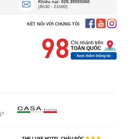
Khiếu nại: 028.39505060
(8h30 - 21h00)
KẾT NỐI VỚI CHÚNG TÔI
98
Chi nhánh trên
TOÀN QUỐC
Xem thêm thông tin
THE LUXE HOTEL CHÂU ĐỐC