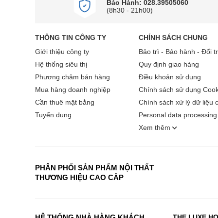
Bảo Hành: 028.39505060
(8h30 - 21h00)
THÔNG TIN CÔNG TY
CHÍNH SÁCH CHUNG
Giới thiệu công ty
Bảo trì - Bảo hành - Đổi t
Hệ thống siêu thị
Quy định giao hàng
Phương châm bán hàng
Điều khoản sử dụng
Mua hàng doanh nghiệp
Chính sách sử dụng Cook
Cần thuê mặt bằng
Chính sách xử lý dữ liệu 
Tuyển dụng
Personal data processing 
Xem thêm
PHÂN PHỐI SẢN PHẨM NỘI THẤT
THƯƠNG HIỆU CAO CẤP
HỆ THỐNG NHÀ HÀNG KHÁCH
THE LUXE H