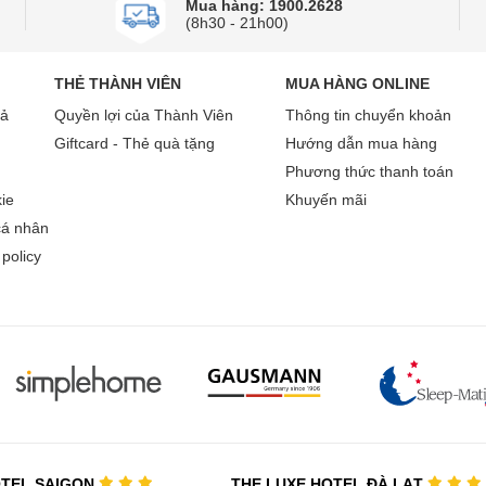
Mua hàng: 1900.2628
(8h30 - 21h00)
THẺ THÀNH VIÊN
MUA HÀNG ONLINE
rả
Quyền lợi của Thành Viên
Thông tin chuyển khoản
Giftcard - Thẻ quà tặng
Hướng dẫn mua hàng
Phương thức thanh toán
ie
Khuyến mãi
cá nhân
policy
OTEL SAIGON
THE LUXE HOTEL ĐÀ LẠT