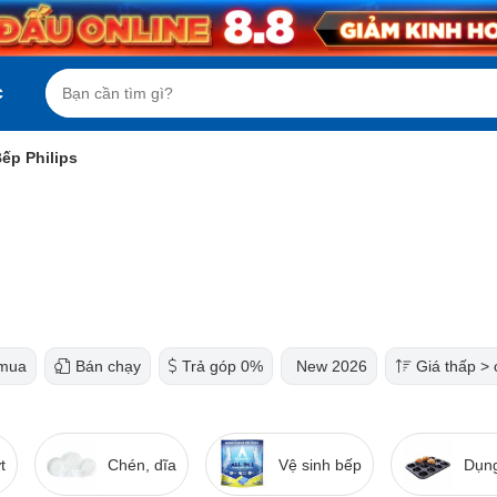
c
ếp Philips
mua
Bán chạy
Trả góp 0%
New 2026
Giá thấp >
t
Chén, dĩa
Vệ sinh bếp
Dụng