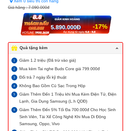
Xem 0 siêu thị còn hàng
Giá hãng :
7.090.000đ
-17%
5.890.000
Đ
Quà tặng kèm
Giảm 1.2 triệu (Đã trừ vào giá)
Mua kèm Tai nghe Buds Core giá 799.000đ
Đổi trả 7 ngày lỗi kỹ thuật
Không Bao Gồm Củ Sạc Trong Hộp
Giảm Thêm Đến 1 Triệu khi Mua Kèm Điện Tử, Điện
Lạnh, Gia Dụng Samsung (L.h QDĐ)
Giảm Thêm Đến 5% Tối Đa 700.000đ Cho Học Sinh
Sinh Viên, Tài Xế Công Nghệ Khi Mua Di Động
Samsung, Oppo, Vivo