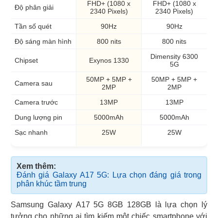
FHD+ (1080 x
FHD+ (1080 x
Độ phân giải
2340 Pixels)
2340 Pixels)
Tần số quét
90Hz
90Hz
Độ sáng màn hình
800 nits
800 nits
Dimensity 6300
Chipset
Exynos 1330
5G
50MP + 5MP +
50MP + 5MP +
Camera sau
2MP
2MP
Camera trước
13MP
13MP
Dung lượng pin
5000mAh
5000mAh
Sạc nhanh
25W
25W
Xem thêm:
Đánh giá Galaxy A17 5G: Lựa chọn đáng giá trong
phân khúc tầm trung
Samsung Galaxy A17 5G 8GB 128GB là lựa chọn lý
tưởng cho những ai tìm kiếm một chiếc smartphone với