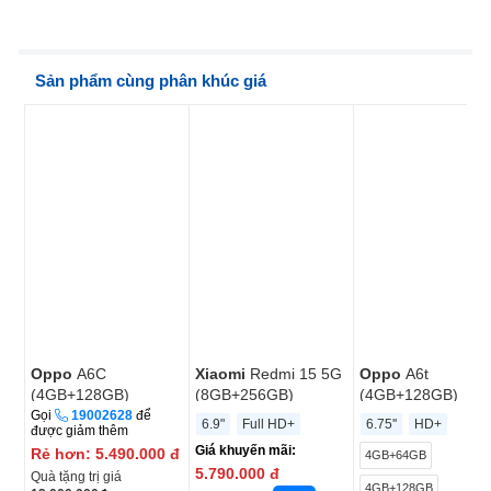
Sản phẩm cùng phân khúc giá
Oppo
A6C
Xiaomi
Redmi 15 5G
Oppo
A6t
(4GB+128GB)
(8GB+256GB)
(4GB+128GB)
Gọi
19002628
để
6.9"
Full HD+
6.75''
HD+
được giảm thêm
Giá khuyến mãi:
Rẻ hơn:
5.490.000
đ
4GB+64GB
5.790.000
đ
Quà tặng trị giá
4GB+128GB