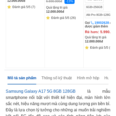
12.000.000
đ
-13%
6.690.000
đ
Đánh giá 5/5 (7)
6GB+256GB
Quà tặng trị giá
12.000.000
đ
A6t Pro 8GB+128GB
Đánh giá 5/5 (26)
Gọi
19002628
để
được giảm thêm
Rẻ hơn:
5.990.00
Quà tặng trị giá
12.000.000
đ
Đánh giá 5/5 (9)
Mô tả sản phẩm
Thông số kỹ thuật
Hình mở hộp
Hướng
Samsung Galaxy A17 5G 8GB 128GB
là mẫu
smartphone nổi bật với thiết kế hiện đại, màn hình lớn
sắc nét, hiệu năng mượt mà cùng dung lượng pin bền bỉ.
Đây là lựa chọn lý tưởng cho những ai muốn trải nghiệm