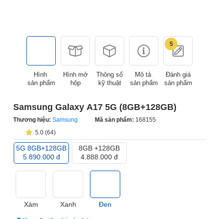
5
Hình
Hình mở
Thông số
Mô tả
Đánh giá
sản phẩm
hộp
kỹ thuật
sản phẩm
sản phẩm
Samsung Galaxy A17 5G (8GB+128GB)
Thương hiệu:
Samsung
Mã sản phẩm:
168155
5.0 (64)
5G 8GB+128GB
8GB +128GB
5.890.000 đ
4.888.000 đ
Xám
Xanh
Đen