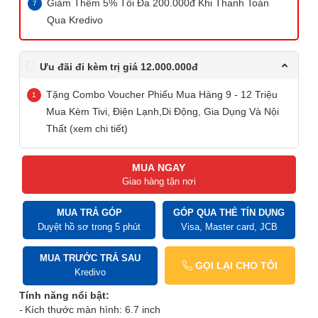
Giảm Thêm 5% Tối Đa 200.000đ Khi Thanh Toán
Qua Kredivo
Ưu đãi đi kèm trị giá 12.000.000đ
Tặng Combo Voucher Phiếu Mua Hàng 9 - 12 Triệu
Mua Kèm Tivi, Điện Lạnh,Di Động, Gia Dụng Và Nội
Thất (xem chi tiết)
MUA NGAY
Giao hàng tận nơi
MUA TRẢ GÓP
GÓP QUA THẺ TÍN DỤNG
Duyệt hồ sơ trong 5 phút
Visa, Master card, JCB
MUA TRƯỚC TRẢ SAU
GỌI LẠI CHO TÔI
Kredivo
Tính năng nổi bật:
Kích thước màn hình: 6.7 inch