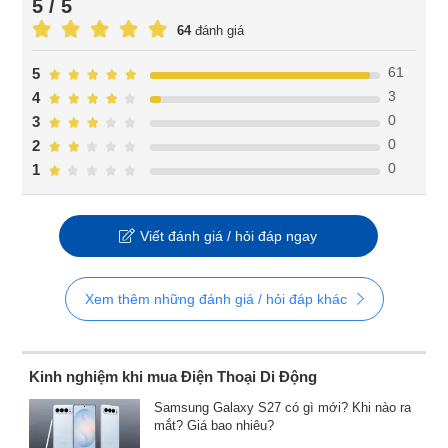
5 / 5
64
đánh giá
61
5
3
4
0
3
0
2
0
1
Viết đánh giá / hỏi đáp ngay
Xem thêm những đánh giá / hỏi đáp khác
Kinh nghiệm khi mua Điện Thoại Di Động
Samsung Galaxy S27 có gì mới? Khi nào ra
mắt? Giá bao nhiêu?