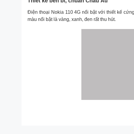
Thiết kế bền bỉ, chuẩn Châu Âu
Điện thoại Nokia 110 4G nổi bật với thiết kế cứ
màu nổi bật là vàng, xanh, đen rất thu hút.