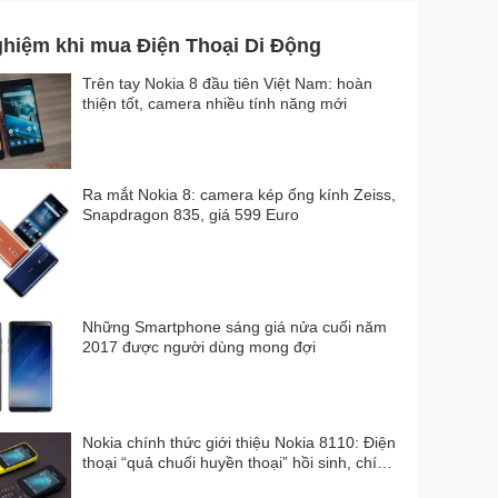
ghiệm khi mua Điện Thoại Di Động
Trên tay Nokia 8 đầu tiên Việt Nam: hoàn
thiện tốt, camera nhiều tính năng mới
Ra mắt Nokia 8: camera kép ống kính Zeiss,
Snapdragon 835, giá 599 Euro
ixels) giúp cho các biểu tượng hiển thị dễ nhìn.
n tuổi dùng điện thoại.
Những Smartphone sáng giá nửa cuối năm
2017 được người dùng mong đợi
Nokia chính thức giới thiệu Nokia 8110: Điện
thoại “quả chuối huyền thoại” hồi sinh, chíp
Qualcom, 4G, giá 2,2 triệu