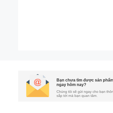
Bạn chưa tìm được sản phẩm
ngay hôm nay?
Đèn pin và máy ảnh tích hợp
Chúng tôi sẽ gửi ngay cho bạn thôn
sắp tới mà bạn quan tâm.
Máy được tích hợp thêm máy ảnh ở mặt lưng để ng
có thể bật sử dụng vào những lúc khẩn cấp.