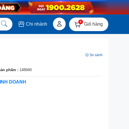
0
Giỏ hàng
Chi nhánh
So sánh
sản phẩm :
148940
INH DOANH