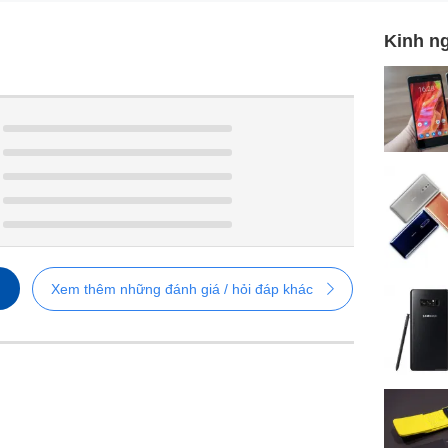
Kinh n
g nghệ TFT LCD rộng 1.8 inch, độ phân giải QQVGA (120 x 160 P
o các menu. Trợ năng này giúp ích rất nhiều cho những người lớ
Xem thêm những đánh giá / hỏi đáp khác