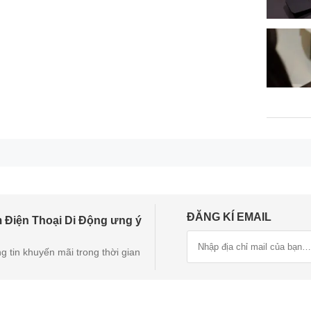
ĐĂNG KÍ EMAIL
 Điện Thoại Di Động ưng ý
g tin khuyến mãi trong thời gian
ười dùng có thể chụp ảnh thoải mái. Ngoài ra điện thoại cũng 