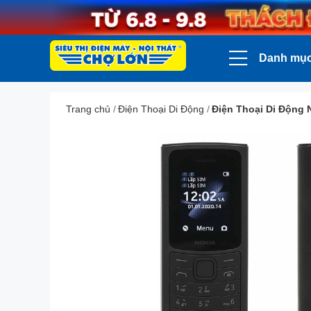
Danh mụ
Trang chủ
/
Điện Thoại Di Động
/
Điện Thoại Di Động 