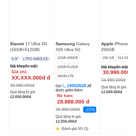
Xiaomi
17 Ultra 5G
Samsung
Galaxy
Apple
iPhone 17 
(16GB+512GB)
S26 Ultra 5G
256GB
(12GB+256GB)
12GB+256GB
256 GB
512 GB
1
6.9"
LTPO AMOLED
Giá khuyến mãi:
12GB+512GB
Giá khuyến mãi:
Giá chỉ:
30.990.000
đ
16GB+1TB
XX.XXX.000đ
đ
34.990.000
đ
-1
39.990.000
đ
19002628
Gọi
để
Quà tặng trị giá
được giảm thêm
Quà tặng trị giá
12.000.000
đ
Rẻ hơn:
12.000.000
đ
28.888.000
đ
36.990.000
đ
-22%
Quà tặng trị giá
12.550.000
đ
Đánh giá 5/5 (3)