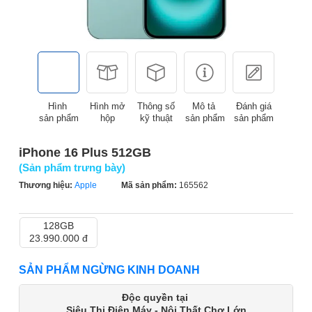
Hình
Hình mở
Thông số
Mô tả
Đánh giá
sản phẩm
hộp
kỹ thuật
sản phẩm
sản phẩm
iPhone 16 Plus 512GB
(Sản phẩm trưng bày)
Thương hiệu:
Apple
Mã sản phẩm:
165562
128GB
23.990.000 đ
SẢN PHẨM NGỪNG KINH DOANH
Độc quyền tại
Siêu Thị Điện Máy - Nội Thất Chợ Lớn