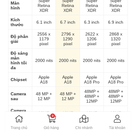
Super
Super
Super
Super
Màn
Retina
Retina
Retina
Retina
hình
XDR
XDR
XDR
XDR
Kích
6.1 inch
6.7 inch
6.3 inch
6.9 inch
thước
2556 x
2796 x
2622 x
2868 x
Độ phân
1179
1290
1206
1320
giải
pixel
pixel
pixel
pixel
Độ sáng
màn
2000 nits
2000 nits
2000 nits
2000 nits
hình tối
đa
Apple
Apple
Apple
Apple
Chipset
A18
A18
A18 Pro
A18 Pro
48MP +
48MP +
Camera
48 MP +
48 MP +
48MP +
48MP +
sau
12 MP
12 MP
12MP
12MP
Camera
12MP
12MP
12MP
12MP
trước
0
128GB,
128GB,
128GB,
256GB,
Trang chủ
Giỏ hàng
Chi nhánh
Tài khoản
256GB,
Bộ nhớ
256GB,
256GB,
512GB,
512GB,