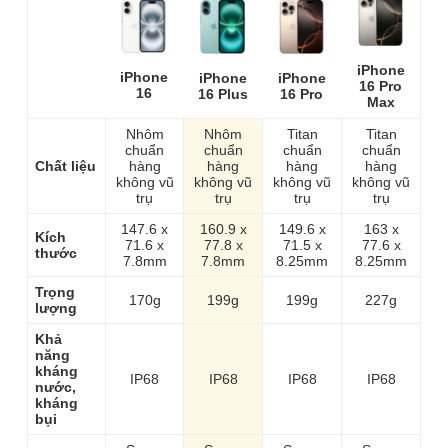
iPhone
iPhone
iPhone
iPhone
16 Pro
16
16 Plus
16 Pro
Max
Nhôm
Nhôm
Titan
Titan
chuẩn
chuẩn
chuẩn
chuẩn
Chất liệu
hàng
hàng
hàng
hàng
không vũ
không vũ
không vũ
không vũ
trụ
trụ
trụ
trụ
147.6 x
160.9 x
149.6 x
163 x
Kích
71.6 x
77.8 x
71.5 x
77.6 x
thước
7.8mm
7.8mm
8.25mm
8.25mm
Trọng
170g
199g
199g
227g
lượng
Khả
năng
kháng
IP68
IP68
IP68
IP68
nước,
kháng
bụi