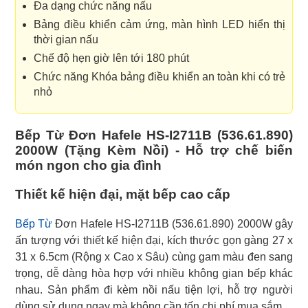
Đa dạng chức năng nấu
Bảng điều khiển cảm ứng, màn hình LED hiển thị
thời gian nấu
Chế độ hẹn giờ lên tới 180 phút
Chức năng Khóa bảng điều khiển an toàn khi có trẻ
nhỏ
Bếp Từ Đơn Hafele HS-I2711B (536.61.890)
2000W (Tặng Kèm Nồi) - Hỗ trợ chế biến
món ngon cho gia đình
Thiết kế hiện đại, mặt bếp cao cấp
Bếp Từ
Đơn Hafele HS-I2711B (536.61.890) 2000W gây
ấn tượng với thiết kế hiện đại, kích thước gọn gàng 27 x
31 x 6.5cm (Rộng x Cao x Sâu) cùng gam màu đen sang
trọng, dễ dàng hòa hợp với nhiều không gian bếp khác
nhau. Sản phẩm đi kèm nồi nấu tiện lợi, hỗ trợ người
dùng sử dụng ngay mà không cần tốn chi phí mua sắm.