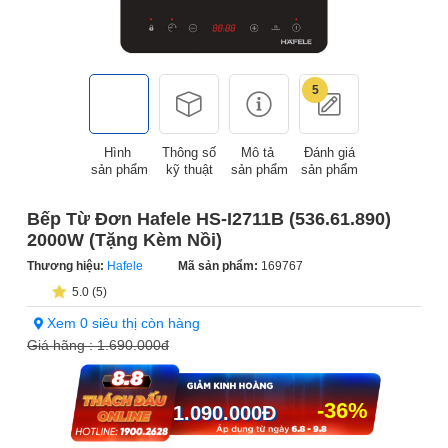
5
Hình
Thông số
Mô tả
Đánh giá
sản phẩm
kỹ thuật
sản phẩm
sản phẩm
Bếp Từ Đơn Hafele HS-I2711B (536.61.890)
2000W (Tặng Kèm Nồi)
Thương hiệu:
Hafele
Mã sản phẩm:
169767
5.0 (5)
Xem 0 siêu thị còn hàng
Giá hãng :
1.690.000đ
-36%
1.090.000
Đ