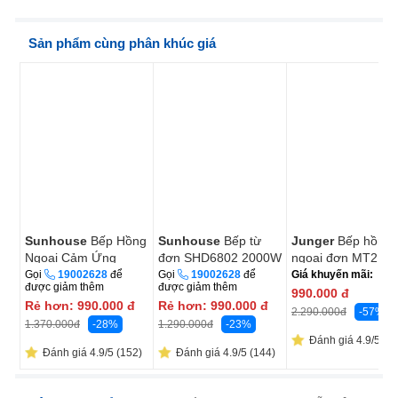
Sản phẩm cùng phân khúc giá
Sunhouse
Bếp Hồng
Sunhouse
Bếp từ
Junger
Bếp hồng
Ngoại Cảm Ứng
đơn SHD6802 2000W
ngoại đơn MT21
SHD6015 (Tặng Kèm
(Tặng Kèm Nồi)
2200W
Gọi
19002628
để
Gọi
19002628
để
Giá khuyến mãi:
được giảm thêm
được giảm thêm
Vỉ Nướng)
990.000
đ
Rẻ hơn:
990.000
đ
Rẻ hơn:
990.000
đ
-57%
2.290.000
đ
-28%
-23%
1.370.000
đ
1.290.000
đ
Đánh giá 4.9/5 (36
Đánh giá 4.9/5 (152)
Đánh giá 4.9/5 (144)