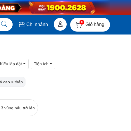
0
Giỏ hàng
Chi nhánh
Kiểu lắp đặt
Tiện ích
á cao > thấp
 3 vùng nấu trở lên