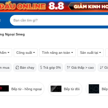
c
ồng Ngoại Smeg
phẩm
Công suất
Tính năng an toàn
Sản xuất tại
n mua
Bán chạy
Trả góp 0%
Giá thấp > cao
Gi
Bếp từ - hồng ngoại
Bếp từ đôi
Bếp