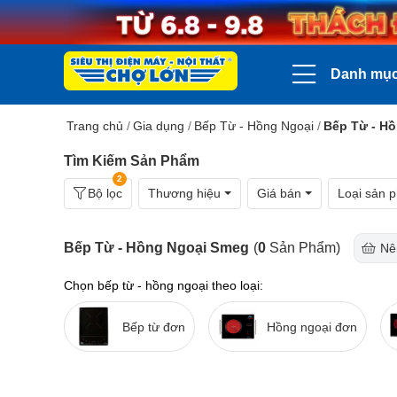
Danh mụ
Trang chủ
/
Gia dụng
/
Bếp Từ - Hồng Ngoại
/
Bếp Từ - H
Tìm Kiếm Sản Phẩm
2
Bộ lọc
Thương hiệu
Giá bán
Loại sản 
Bếp Từ - Hồng Ngoại Smeg
(
0
Sản Phẩm)
Nê
Chọn bếp từ - hồng ngoại theo loại:
Bếp từ đơn
Hồng ngoại đơn