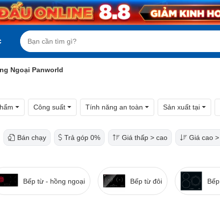
c
ồng Ngoại Panworld
phẩm
Công suất
Tính năng an toàn
Sản xuất tại
Bán chạy
Trả góp 0%
Giá thấp > cao
Giá cao >
Bếp từ - hồng ngoại
Bếp từ đôi
Bếp