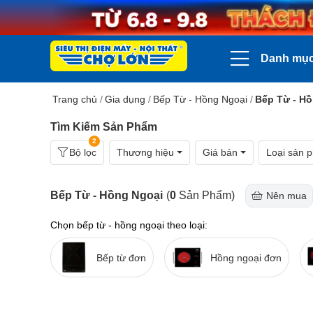
Danh mụ
Trang chủ
/
Gia dụng
/
Bếp Từ - Hồng Ngoại
/
Bếp Từ - H
Tìm Kiếm Sản Phẩm
2
Bộ lọc
Thương hiệu
Giá bán
Loại sản 
Bếp Từ - Hồng Ngoại
(
0
Sản Phẩm)
Nên mua
Chọn bếp từ - hồng ngoại theo loại:
Bếp từ đơn
Hồng ngoại đơn