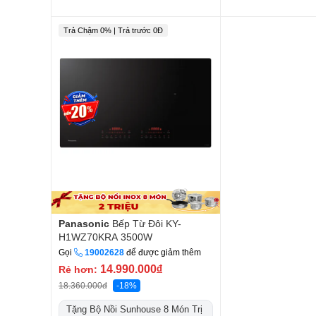
Trả Chậm 0% | Trả trước 0Đ
Panasonic
Bếp Từ Đôi KY-
H1WZ70KRA 3500W
Gọi
19002628
để được giảm thêm
14.990.000
đ
Rẻ hơn:
18.360.000đ
-18%
Tặng Bộ Nồi Sunhouse 8 Món Trị