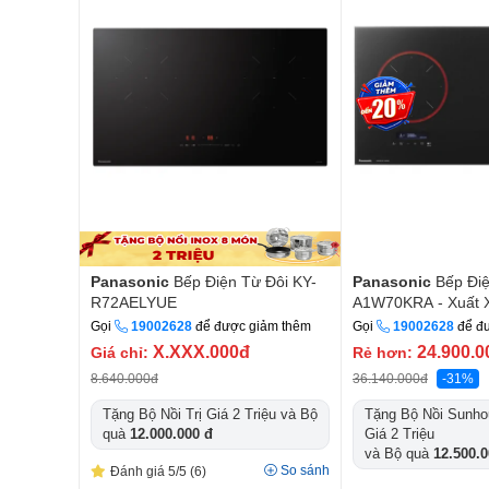
Panasonic
Bếp Điện Từ Đôi KY-
Panasonic
Bếp Điệ
R72AELYUE
A1W70KRA - Xuất 
Gọi
19002628
để được giảm thêm
Gọi
19002628
để đ
X.XXX.000đ
24.900.0
Giá chỉ:
Rẻ hơn:
8.640.000đ
36.140.000đ
-31%
Tặng Bộ Nồi Trị Giá 2 Triệu
và Bộ
Tặng Bộ Nồi Sunho
quà
12.000.000 đ
Giá 2 Triệu
và Bộ quà
12.500.0
So sánh
Đánh giá 5/5
(6)