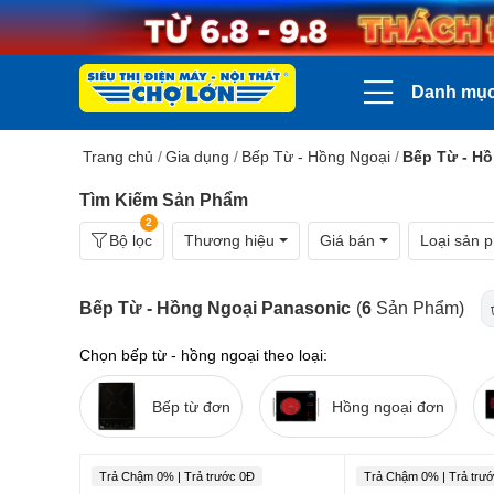
Danh mụ
Trang chủ
/
Gia dụng
/
Bếp Từ - Hồng Ngoại
/
Bếp Từ - H
Tìm Kiếm Sản Phẩm
2
Bộ lọc
Thương hiệu
Giá bán
Loại sản 
Bếp Từ - Hồng Ngoại Panasonic
(
6
Sản Phẩm)
Chọn bếp từ - hồng ngoại theo loại:
Bếp từ đơn
Hồng ngoại đơn
Trả Chậm 0% | Trả trước 0Đ
Trả Chậm 0% | Trả trư