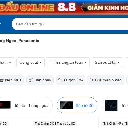
c
ồng Ngoại Panasonic
phẩm
Công suất
Tính năng an toàn
Sản xuất tại
Nên mua
Bán chạy
Trả góp 0%
Giá thấp > cao
Bếp từ - hồng ngoại
Bếp từ đôi
Bếp
ớc 0Đ
Trả Chậm 0% | Trả trước 0Đ
Trả Chậm 0% | T