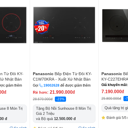
Panasonic
Bê
n Từ Đôi KY-
Panasonic
Bếp Điện Từ Đôi KY-
KY-C227EHRA 
Xứ Nhật Bản
C1W70KRA - Xuất Xứ Nhật Bản
Giá khuyến mãi:
ược giảm thêm
Gọi
19002628
để được giảm thêm
7.190.000
đ
00
đ
21.990.000
đ
Rẻ hơn:
25.800.000đ
-
28.670.000đ
-23%
Quà tặng trị g
use 8 Món Trị
Tặng Bộ Nồi Sunhouse 8 Món Trị
Giá 2 Triệu
Đánh giá 5/5
00 đ
và Bộ quà
12.500.000 đ