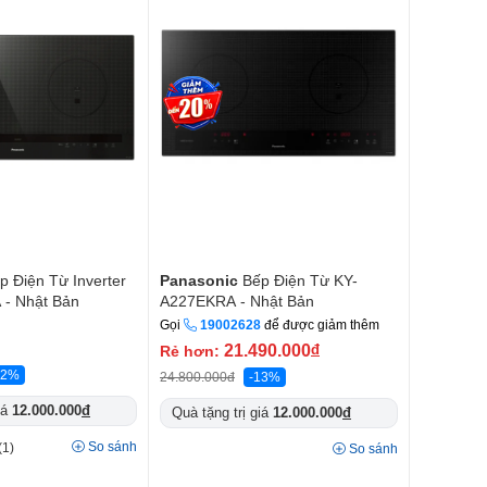
́p Điện Từ Inverter
Panasonic
Bếp Điện Từ KY-
- Nhật Bản
A227EKRA - Nhật Bản
Gọi
19002628
để được giảm thêm
21.490.000
đ
Rẻ hơn:
72%
24.800.000đ
-13%
iá
12.000.000
đ
Quà tặng trị giá
12.000.000
đ
So sánh
(1)
So sánh