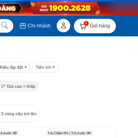
0
Giỏ hàng
Chi nhánh
Kiểu lắp đặt
Tiện ích
Giá cao > thấp
 3 vùng nấu trở lên
rả trước 0Đ
Trả Chậm 0% | Trả trước 0Đ