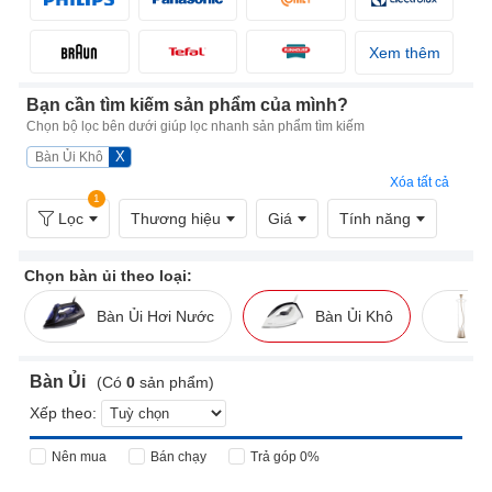
Xem thêm
Bạn cần tìm kiếm sản phẩm của mình?
Chọn bộ lọc bên dưới giúp lọc nhanh sản phẩm tìm kiếm
X
Bàn Ủi Khô
Xóa tất cả
1
Lọc
Thương hiệu
Giá
Tính năng
Chọn bàn ủi theo loại:
Bàn Ủi Hơi Nước
Bàn Ủi Khô
Bàn Ủi
(Có
0
sản phẩm)
Xếp theo:
Nên mua
Bán chạy
Trả góp 0%