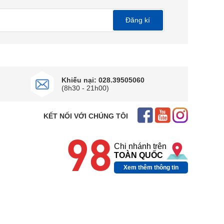
Đăng kí
ủ đáp ứng nhu cầu là ủi quần áo, hạn chế việc
Khiếu nại: 028.39505060
(8h30 - 21h00)
KẾT NỐI VỚI CHÚNG TÔI
98
Chi nhánh trên
TOÀN QUỐC
Xem thêm thông tin