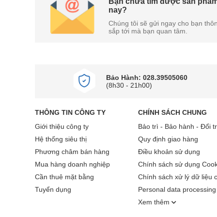
Bạn chưa tìm được sản phẩm
nay?
Chúng tôi sẽ gửi ngay cho bạn thôn
Khoang chứa 1.4ml hạn chế thay nước t
sắp tới mà bạn quan tâm.
Bàn ủi Philips
GC485/49 1800W trang bị khoang n
thay nước thường xuyên.
Bảo Hành: 028.39505060
(8h30 - 21h00)
THÔNG TIN CÔNG TY
CHÍNH SÁCH CHUNG
Giới thiệu công ty
Bảo trì - Bảo hành - Đổi t
Hệ thống siêu thị
Quy định giao hàng
Phương châm bán hàng
Điều khoản sử dụng
Mua hàng doanh nghiệp
Chính sách sử dụng Cook
Cần thuê mặt bằng
Chính sách xử lý dữ liệu 
Tuyển dụng
Personal data processing 
Xem thêm