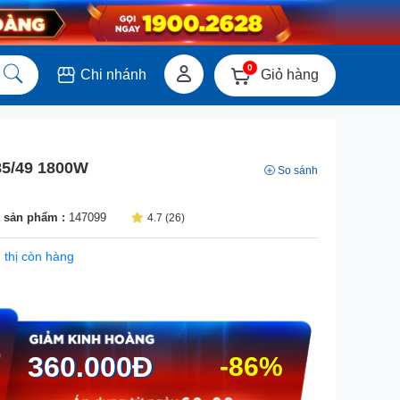
0
Giỏ hàng
Chi nhánh
85/49 1800W
So sánh
 sản phẩm :
147099
4.7 (26)
 thị còn hàng
360.000
Đ
-86%