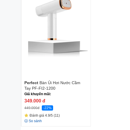
Perfect
Bàn Ủi Hơi Nước Cầm
Tay PF-FI2-1200
Giá khuyến mãi:
349.000
đ
449.000
đ
-22%
Đánh giá 4.9/5 (11)
So sánh