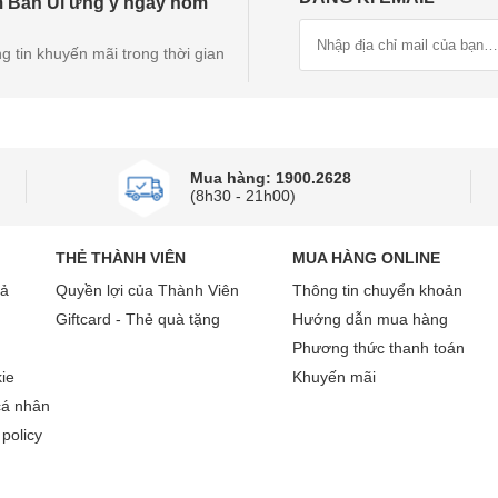
 Bàn Ủi ưng ý ngay hôm
Bàn ủi Philips GC485/49 1800W kiểu đứng gọn gàng
g tin khuyến mãi trong thời gian
hường xuyên
ước có thể tích 1.4ml. Khoang chứa đựng được lượng nước đ
Mua hàng: 1900.2628
(8h30 - 21h00)
THẺ THÀNH VIÊN
MUA HÀNG ONLINE
rả
Quyền lợi của Thành Viên
Thông tin chuyển khoản
Giftcard - Thẻ quà tặng
Hướng dẫn mua hàng
Phương thức thanh toán
ie
Khuyến mãi
cá nhân
policy