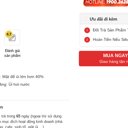
Ưu đãi đi kèm
Đổi Trả Sản Phẩm 
4.7
Hoàn Tiền Nếu Siê
Đánh giá
MUA NGA
sản phẩm
Giao hàng tận 
: Mặt đế ủi lớn hơn 40%
ăng: Ủi hơi nước
ớn
 trả trong
65
ngày (ngoại trừ sử dụng
o mục đích hoạt động kinh doanh (nhà
g, cafe, sinh tố, giặt ủi,...)