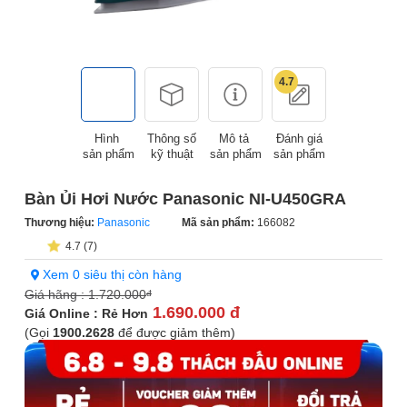
4.7
Hình
Thông số
Mô tả
Đánh giá
sản phẩm
kỹ thuật
sản phẩm
sản phẩm
Bàn Ủi Hơi Nước Panasonic NI-U450GRA
Thương hiệu:
Panasonic
Mã sản phẩm:
166082
4.7 (7)
Xem 0 siêu thị còn hàng
Giá hãng :
1.720.000
đ
1.690.000 đ
Giá Online : Rẻ Hơn
(Gọi
1900.2628
để được giảm thêm)