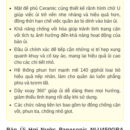
Mặt đế phủ Ceramic cùng thiết kế rãnh hình chữ U
giúp việc ủi trở nên nhẹ nhàng và hiệu quả hơn,
đồng thời hạn chế việc quần áo bị dính vào bàn ủi.
Khả năng chống vôi hóa giúp tránh tình trạng cặn
vôi tích tụ ảnh hưởng đến khả năng hoạt động của
bàn ủi.
Đầu ủi chính xác để tiếp cận những vị trí hẹp xung
quanh khuy và cổ tay áo, mang lại hiệu quả ủi cao
cho các chi tiết nhỏ.
Hệ thống phun hơi mạnh mẽ 140 g/phút loại bỏ
hiệu quả nếp nhăn, làm cho quần áo luôn phẳng
phiu và tươm tất.
Dây xoay 360° giúp ủi dễ dàng theo mọi hướng,
giảm thiểu tình trạng rối dây khi sử dụng.
Các chức năng tiện lợi bao gồm tự động chống cặn
vôi, phun tia, chống nhỏ giọt.
Bàn Ủi Hơi Nước Panasonic NI-U450GRA