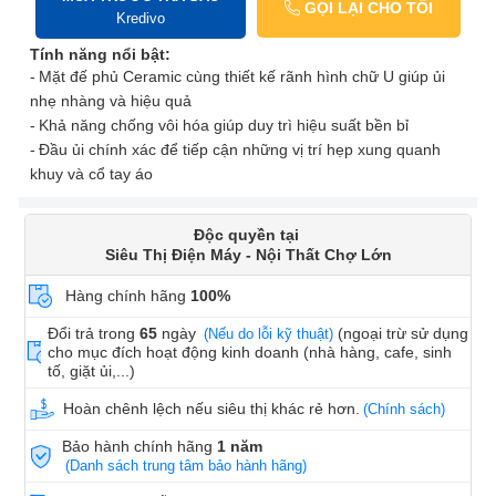
GỌI LẠI CHO TÔI
Kredivo
Tính năng nổi bật:
Mặt đế phủ Ceramic cùng thiết kế rãnh hình chữ U giúp ủi
nhẹ nhàng và hiệu quả
Khả năng chống vôi hóa giúp duy trì hiệu suất bền bỉ
Đầu ủi chính xác để tiếp cận những vị trí hẹp xung quanh
khuy và cổ tay áo
Độc quyền tại
Siêu Thị Điện Máy - Nội Thất Chợ Lớn
Hàng chính hãng
100%
Đổi trả trong
65
ngày
(ngoại trừ sử dụng
(Nếu do lỗi kỹ thuật)
cho mục đích hoạt động kinh doanh (nhà hàng, cafe, sinh
tố, giặt ủi,...)
Hoàn chênh lệch nếu siêu thị khác rẻ hơn.
(Chính sách)
Bảo hành chính hãng
1 năm
(Danh sách trung tâm bảo hành hãng)