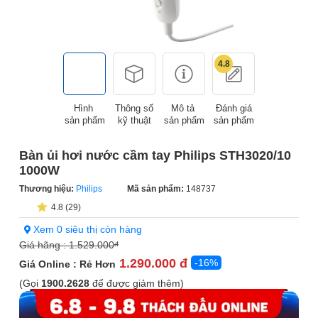
4.8
Hình
Thông số
Mô tả
Đánh giá
sản phẩm
kỹ thuật
sản phẩm
sản phẩm
Bàn ủi hơi nước cầm tay Philips STH3020/10
1000W
Thương hiệu:
Philips
Mã sản phẩm:
148737
4.8 (29)
Xem 0 siêu thị còn hàng
Giá hãng :
1.529.000
đ
1.290.000 đ
-16%
Giá Online : Rẻ Hơn
(Gọi
1900.2628
để được giảm thêm)