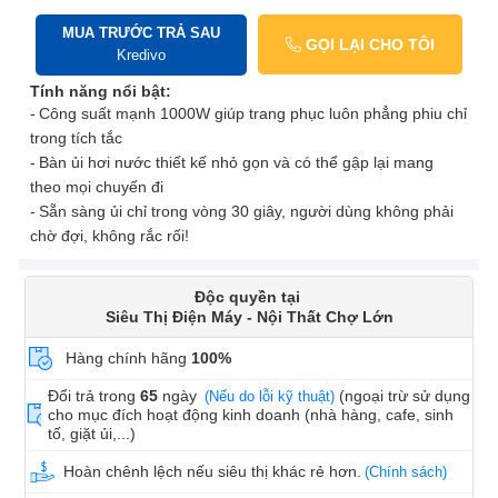
MUA TRƯỚC TRẢ SAU
GỌI LẠI CHO TÔI
Kredivo
Tính năng nổi bật:
Công suất mạnh 1000W giúp trang phục luôn phẳng phiu chỉ
trong tích tắc
Bàn ủi hơi nước thiết kế nhỏ gọn và có thể gập lại mang
theo mọi chuyến đi
Sẵn sàng ủi chỉ trong vòng 30 giây, người dùng không phải
chờ đợi, không rắc rối!
Độc quyền tại
Siêu Thị Điện Máy - Nội Thất Chợ Lớn
Hàng chính hãng
100%
Đổi trả trong
65
ngày
(ngoại trừ sử dụng
(Nếu do lỗi kỹ thuật)
cho mục đích hoạt động kinh doanh (nhà hàng, cafe, sinh
tố, giặt ủi,...)
Hoàn chênh lệch nếu siêu thị khác rẻ hơn.
(Chính sách)