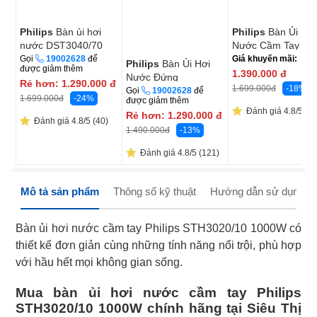
Philips
Bàn ủi hơi
Philips
Bàn Ủi Hơi
nước DST3040/70
Nước Cầm Tay
2600W
STH5030/80
Gọi
19002628
để
Giá khuyến mãi:
Philips
Bàn Ủi Hơi
được giảm thêm
1.390.000
đ
Nước Đứng
Rẻ hơn:
1.290.000
đ
-18%
1.699.000
đ
STE1010/70
Gọi
19002628
để
-24%
1.699.000
đ
được giảm thêm
Đánh giá 4.8/5 (18
Rẻ hơn:
1.290.000
đ
Đánh giá 4.8/5 (40)
-13%
1.490.000
đ
Đánh giá 4.8/5 (121)
Mô tả sản phẩm
Thông số kỹ thuật
Hướng dẫn sử dụng
Bàn ủi hơi nước cầm tay Philips STH3020/10 1000W có
thiết kế đơn giản cùng những tính năng nổi trội, phù hợp
với hầu hết mọi không gian sống.
Mua bàn ủi hơi nước cầm tay Philips
STH3020/10 1000W chính hãng tại Siêu Thị