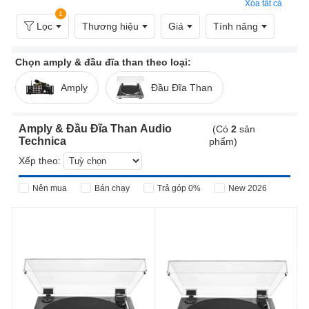
Xóa tất cả
1
Lọc
Thương hiệu
Giá
Tính năng
Chọn amply & đầu đĩa than theo loại:
Amply
Đầu Đĩa Than
Amply & Đầu Đĩa Than Audio
(Có
2
sản
Technica
phẩm)
Xếp theo:
Nên mua
Bán chạy
Trả góp 0%
New 2026