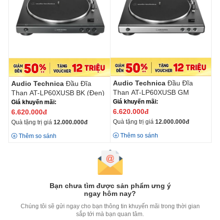
Audio Technica
Đầu Đĩa
Audio Technica
Đầu Đĩa
Than AT-LP60XUSB GM
Than AT-LP60XUSB BK (Đen)
(Xám)
Giá khuyến mãi:
Giá khuyến mãi:
6.620.000
đ
6.620.000
đ
Quà tặng trị giá
12.000.000
đ
Quà tặng trị giá
12.000.000
đ
Thêm so sánh
Thêm so sánh
Bạn chưa tìm được sản phẩm ưng ý
ngay hôm nay?
Chúng tôi sẽ gửi ngay cho bạn thông tin khuyến mãi trong thời gian
sắp tới mà bạn quan tâm.