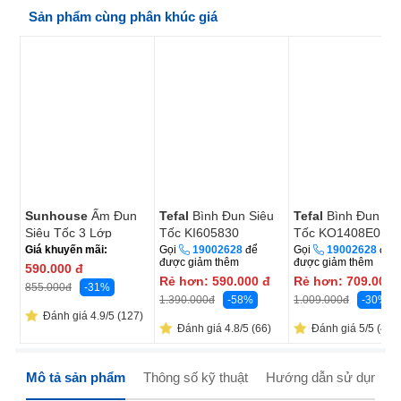
Sản phẩm cùng phân khúc giá
Sunhouse
Ấm Đun
Tefal
Bình Đun Siêu
Tefal
Bình Đun Si
Siêu Tốc 3 Lớp
Tốc KI605830
Tốc KO1408E0 1.
SHD1389 1.8 Lít
Lít
Giá khuyến mãi:
Gọi
19002628
để
Gọi
19002628
để
được giảm thêm
được giảm thêm
590.000
đ
Rẻ hơn:
590.000
đ
Rẻ hơn:
709.000
-31%
855.000
đ
-58%
-30%
1.390.000
đ
1.009.000
đ
Đánh giá 4.9/5 (127)
Đánh giá 4.8/5 (66)
Đánh giá 5/5 (49)
Mô tả sản phẩm
Thông số kỹ thuật
Hướng dẫn sử dụng