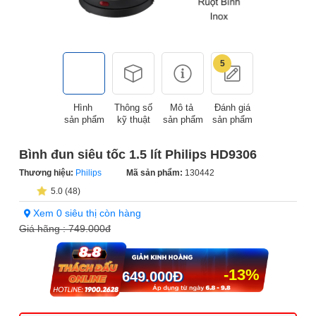
5
Hình
Thông số
Mô tả
Đánh giá
sản phẩm
kỹ thuật
sản phẩm
sản phẩm
Bình đun siêu tốc 1.5 lít Philips HD9306
Thương hiệu:
Philips
Mã sản phẩm:
130442
5.0 (48)
Xem 0 siêu thị còn hàng
Giá hãng :
749.000đ
-13%
649.000
Đ