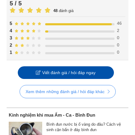
5 / 5
48
đánh giá
46
5
2
4
0
3
0
2
0
1
Viết đánh giá / hỏi đáp ngay
Xem thêm những đánh giá / hỏi đáp khác
Kinh nghiệm khi mua Ấm - Ca - Bình Đun
Bình đun nước bị ố vàng do đâu? Cách vệ
sinh cặn bẩn ở đáy bình đun