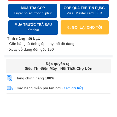
MUA TRẢ GÓP
GÓP QUA THẺ TÍN DỤNG
Duyệt hồ sơ trong 5 phút
Visa, Master card, JCB
MUA TRƯỚC TRẢ SAU
GỌI LẠI CHO TÔI
Kredivo
Tính năng nổi bật:
Gắn bằng từ tính giúp thay thế dễ dàng
Xoay dễ dàng đến góc 150°
Độc quyền tại
Siêu Thị Điện Máy - Nội Thất Chợ Lớn
Hàng chính hãng
100%
Giao hàng miễn phí tận nơi
(Xem chi tiết)