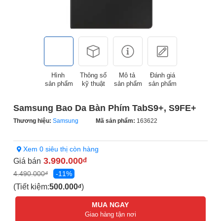
Hình
Thông số
Mô tả
Đánh giá
sản phẩm
kỹ thuật
sản phẩm
sản phẩm
Samsung Bao Da Bàn Phím TabS9+, S9FE+
Thương hiệu:
Samsung
Mã sản phẩm:
163622
Xem 0 siêu thị còn hàng
3.990.000
Giá bán
đ
4.490.000
-11%
đ
(Tiết kiệm:
500.000
)
đ
MUA NGAY
Giao hàng tận nơi