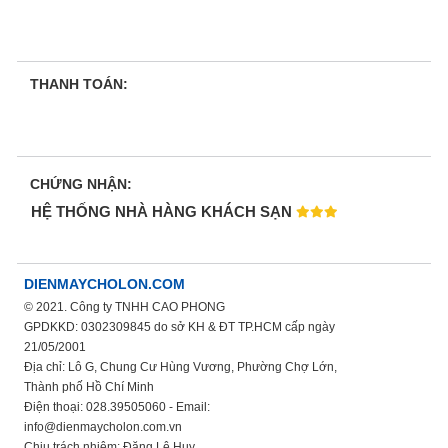
THANH TOÁN:
CHỨNG NHẬN:
HỆ THỐNG NHÀ HÀNG KHÁCH SẠN
DIENMAYCHOLON.COM
© 2021. Công ty TNHH CAO PHONG
GPDKKD: 0302309845 do sở KH & ĐT TP.HCM cấp ngày
21/05/2001
Địa chỉ: Lô G, Chung Cư Hùng Vương, Phường Chợ Lớn,
Thành phố Hồ Chí Minh
Điện thoại: 028.39505060 - Email:
info@dienmaycholon.com.vn
Chịu trách nhiệm: Đặng Lê Huy