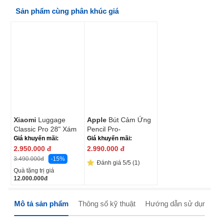
Sản phẩm cùng phân khúc giá
Xiaomi
Luggage
Apple
Bút Cảm Ứng
Classic Pro 28" Xám
Pencil Pro-
ITP_MX2D3ZP/A
Giá khuyến mãi:
Giá khuyến mãi:
2.950.000
đ
2.990.000
đ
-15%
3.490.000
đ
Đánh giá 5/5 (1)
Quà tặng trị giá
12.000.000
đ
Mô tả sản phẩm
Thông số kỹ thuật
Hướng dẫn sử dụng