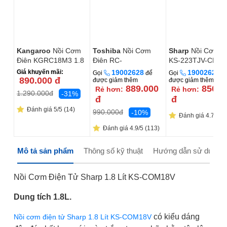
Kangaroo
Nồi Cơm
Toshiba
Nồi Cơm
Sharp
Nồi Cơm Đ
Điện KGRC18M3 1.8
Điện RC-
KS-223TJV-CH 2.
Lít
28MH1PV(G) 2.8 Lít
Lít
Giá khuyến mãi:
19002628
19002628
Gọi
để
Gọi
đ
890.000
đ
được giảm thêm
được giảm thêm
889.000
850.0
Rẻ hơn:
Rẻ hơn:
1.290.000
đ
-31%
đ
đ
Đánh giá 5/5 (14)
990.000
đ
-10%
Đánh giá 4.7/5 (2
Đánh giá 4.9/5 (113)
Mô tả sản phẩm
Thông số kỹ thuật
Hướng dẫn sử dụng
Nồi Cơm Điện Tử Sharp 1.8 Lít KS-COM18V
Dung tích 1.8L.
có kiểu dáng
Nồi cơm điện tử Sharp 1.8 Lít KS-COM18V