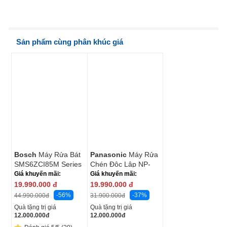
Sản phẩm cùng phân khúc giá
Bosch
Máy Rửa Bát
Panasonic
Máy Rửa
SMS6ZCI85M Series
Chén Độc Lập NP-
6 14 Bộ - Xuất Xứ
FVK16XEVN 15 Bộ
Giá khuyến mãi:
Giá khuyến mãi:
Đức
19.990.000
đ
19.990.000
đ
-56%
-37%
44.990.000
đ
31.900.000
đ
Quà tặng trị giá
Quà tặng trị giá
12.000.000
đ
12.000.000
đ