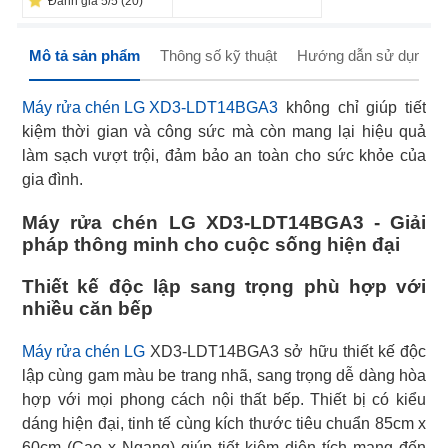
Đánh giá 5/5 (20)
Mô tả sản phẩm
Thông số kỹ thuật
Hướng dẫn sử dụng
Máy rửa chén LG XD3-LDT14BGA3
không chỉ giúp tiết
kiệm thời gian và công sức mà còn mang lại hiệu quả
làm sạch vượt trội, đảm bảo an toàn cho sức khỏe của
gia đình.
Máy rửa chén LG XD3-LDT14BGA3 - Giải
pháp thông minh cho cuộc sống hiện đại
Thiết kế độc lập sang trọng phù hợp với
nhiều căn bếp
Máy rửa chén LG
XD3-LDT14BGA3 sở hữu thiết kế độc
lập cùng gam màu be trang nhã, sang trọng dễ dàng hòa
hợp với mọi phong cách nội thất bếp. Thiết bị có kiểu
dáng hiện đại, tinh tế cùng kích thước tiêu chuẩn 85cm x
60cm (Cao x Ngang) giúp tiết kiệm diện tích mang đến