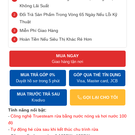
Không Lãi Suất
Đổi Trả Sản Phẩm Trong Vòng 65 Ngày Nếu Lỗi Kỹ
Thuật
Miễn Phí Giao Hàng
Hoàn Tiền Nếu Siêu Thị Khác Rẻ Hơn
MUA NGAY
Giao hàng tận nơi
MUA TRẢ GÓP 0%
GÓP QUA THẺ TÍN DỤNG
Duyệt hồ sơ trong 5 phút
Visa, Master card, JCB
MUA TRƯỚC TRẢ SAU
GỌI LẠI CHO TÔI
Kredivo
Tính năng nổi bật:
Công nghệ Truesteam rửa bằng nước nóng và hơi nước 100
độ
Tự động hé cửa sau khi kết thúc chu trình rửa