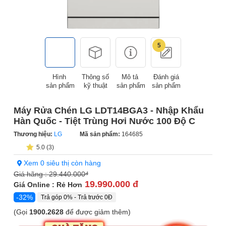
5
Hình
Thông số
Mô tả
Đánh giá
sản phẩm
kỹ thuật
sản phẩm
sản phẩm
Máy Rửa Chén LG LDT14BGA3 - Nhập Khẩu
Hàn Quốc - Tiệt Trùng Hơi Nước 100 Độ C
Thương hiệu:
LG
Mã sản phẩm:
164685
5.0 (3)
Xem 0 siêu thị còn hàng
Giá hãng :
29.440.000
đ
19.990.000 đ
Giá Online : Rẻ Hơn
-32%
Trả góp 0% - Trả trước 0Đ
(Gọi
1900.2628
để được giảm thêm)