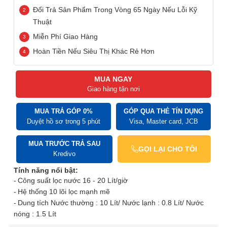
Đổi Trả Sản Phẩm Trong Vòng 65 Ngày Nếu Lỗi Kỹ
Thuật
Miễn Phí Giao Hàng
Hoàn Tiền Nếu Siêu Thị Khác Rẻ Hơn
MUA NGAY
Giao hàng tận nơi
MUA TRẢ GÓP 0%
GÓP QUA THẺ TÍN DỤNG
Duyệt hồ sơ trong 5 phút
Visa, Master card, JCB
MUA TRƯỚC TRẢ SAU
GỌI LẠI CHO TÔI
Kredivo
Tính năng nổi bật:
Công suất lọc nước 16 - 20 Lít/giờ
Hệ thống 10 lõi lọc mạnh mẽ
Dung tích Nước thường : 10 Lít/ Nước lạnh : 0.8 Lít/ Nước
nóng : 1.5 Lít