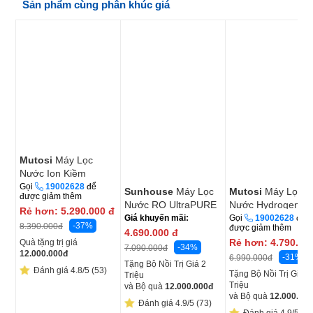
Sản phẩm cùng phân khúc giá
Mutosi
Máy Lọc
Nước Ion Kiềm
Hydrogen MP-
Gọi
19002628
để
Sunhouse
Máy Lọc
Mutosi
Máy Lọc
được giảm thêm
S1001H
Nước RO UltraPURE
Nước Hydrogen M
Rẻ hơn:
5.290.000
đ
SHA8820KL 11 Lõi
S1001
Giá khuyến mãi:
Gọi
19002628
để
-37%
8.390.000
đ
được giảm thêm
4.690.000
đ
Rẻ hơn:
4.790.00
Quà tặng trị giá
-34%
7.090.000
đ
12.000.000
đ
-31%
6.990.000
đ
Tặng Bộ Nồi Trị Giá 2
Đánh giá 4.8/5 (53)
Tặng Bộ Nồi Trị Giá 2
Triệu
Triệu
và Bộ quà
12.000.000
đ
và Bộ quà
12.000.000
Đánh giá 4.9/5 (73)