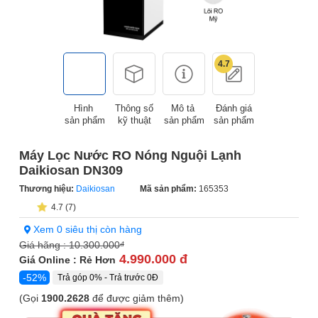
4.7
Hình
Thông số
Mô tả
Đánh giá
sản phẩm
kỹ thuật
sản phẩm
sản phẩm
Máy Lọc Nước RO Nóng Nguội Lạnh
Daikiosan DN309
Thương hiệu:
Daikiosan
Mã sản phẩm:
165353
4.7 (7)
Xem 0 siêu thị còn hàng
Giá hãng :
10.300.000
đ
4.990.000 đ
Giá Online : Rẻ Hơn
-52%
Trả góp 0% - Trả trước 0Đ
(Gọi
1900.2628
để được giảm thêm)