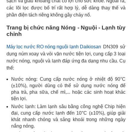
sạch và giàu khoáng chất có lợi cho sức khỏe. Ngoài ra,
các lõi lọc được bố trí rất hợp lý, dễ dàng thay thế và
phần điện tách riêng không gây cháy nổ.
Trang bị chức năng Nóng - Nguội - Lạnh tùy
chỉnh
Máy lọc nước RO nóng nguội lạnh Daikiosan
DN309 sử
dụng núm xoay và vòi vặn nước tiện lợi, cung cấp 3 loại
nước nóng, nguội và lạnh đáp ứng đa dạng nhu cầu. Cụ
thể:
Nước nóng: Cung cấp nước nóng ở nhiệt độ 90°C
(±10%), người dùng có thể sử dụng nước nóng để
pha trà, pha sữa, chế mì,... hoặc các sinh hoạt khác
tiện lợi.
Nước lạnh: Làm lạnh sâu bằng công nghệ Chip hiện
đại, cung cấp nước lạnh đến 10°C (±10%), giúp giải
khát nhanh chóng và sảng khoái trong những ngày
nắng nóng.