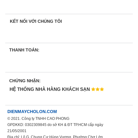
KẾT NỐI VỚI CHÚNG TÔI
THANH TOÁN:
CHỨNG NHẬN:
HỆ THỐNG NHÀ HÀNG KHÁCH SẠN
DIENMAYCHOLON.COM
© 2021. Công ty TNHH CAO PHONG
GPDKKD: 0302309845 do sở KH & ĐT TP.HCM cấp ngày
21/05/2001
Địa chỉ: Lô G, Chung Cư Hùng Vương, Phường Chợ Lớn,