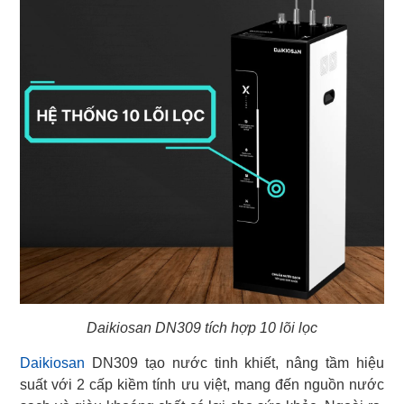
Daikiosan DN309 tích hợp 10 lõi lọc
Daikiosan
DN309 tạo nước tinh khiết, nâng tầm hiệu
suất với 2 cấp kiềm tính ưu việt, mang đến nguồn nước