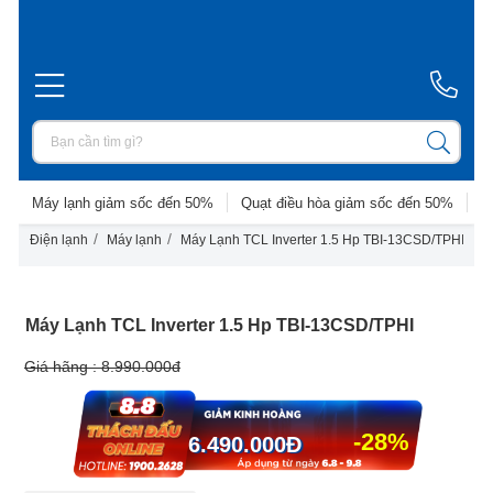
Máy lạnh giảm sốc đến 50%
Quạt điều hòa giảm sốc đến 50%
D
/
/
/
Điện lạnh
Máy lạnh
Máy Lạnh TCL Inverter 1.5 Hp TBI-13CSD/TPHI
T
Máy Lạnh TCL Inverter 1.5 Hp TBI-13CSD/TPHI
Giá hãng :
8.990.000đ
-28%
6.490.000
Đ