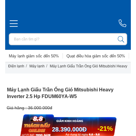
Máy lạnh giảm sốc đến 50%
Quạt điều hòa giảm sốc đến 50%
D
/
/
Điện lạnh
Máy lạnh
Máy Lạnh Giấu Trần Ống Gió Mitsubishi Heavy Inv
Máy Lạnh Giấu Trần Ống Gió Mitsubishi Heavy
Inverter 2.5 Hp FDUM60YA-W5
Giá hãng :
36.000.000đ
-21%
28.390.000
Đ